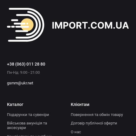
засоби догляду та гігієни;
годівниці;
іграшки;
аксесуари для тренувань та ін.
Всі представлені товари мають високу якість, гарантовану
виробником. Широкий асортимент продукції від перевірених
брендів дозволить вам підібрати потрібні товари для ваших
улюбленців.
Менеджери нашого магазину import.com.ua допоможуть вам
+38 (063) 011 28 80
підібрати потрібний вам товар.
Пн-Нд: 9:00 - 21:00
gsmm@ukr.net
Каталог
Клієнтам
Подарунки та сувеніри
Повернення та обмін товару
Військова амуніція та
Договір публічної оферти
аксесуари
О нас