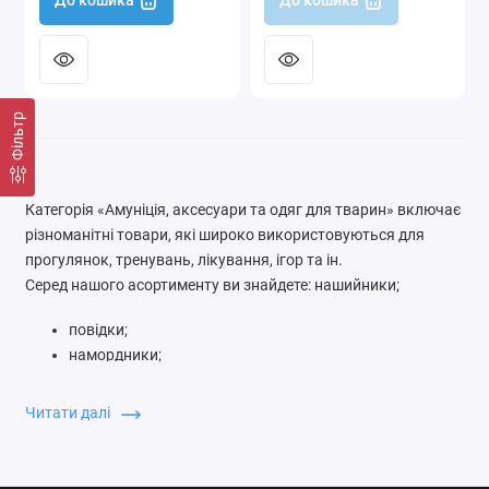
До кошика
До кошика
Фільтр
Категорія «Амуніція, аксесуари та одяг для тварин» включає
різноманітні товари, які широко використовуються для
прогулянок, тренувань, лікування, ігор та ін.
Серед нашого асортименту ви знайдете: нашийники;
повідки;
намордники;
шлейки;
одяг;
Читати далі
GPS брелоки;
свистки;
гребені для вичіски;