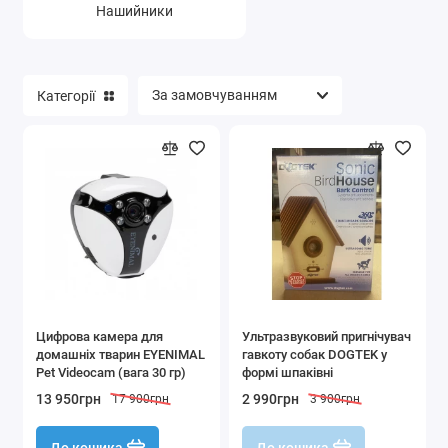
Нашийники
Категорії
Цифрова камера для
Ультразвуковий пригнічувач
домашніх тварин EYENIMAL
гавкоту собак DOGTEK у
Pet Videocam (вага 30 гр)
формі шпаківні
13 950грн
2 990грн
17 900грн
3 900грн