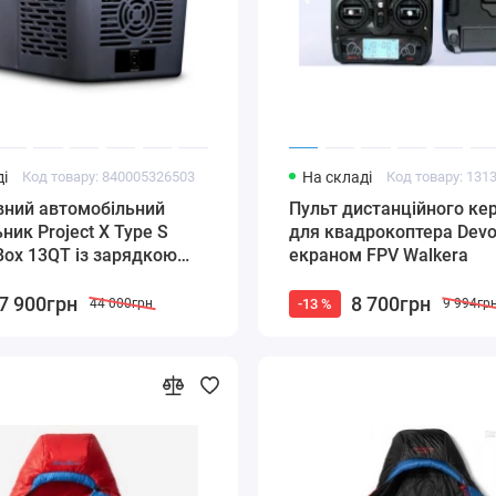
і
Код товару: 840005326503
На складі
Код товару: 131
вний автомобільний
Пульт дистанційного ке
ник Project X Type S
для квадрокоптера Devo
 Box 13QT із зарядкою
екраном FPV Walkera
B (12 л)
7 900грн
8 700грн
-13 %
44 000грн
9 994гр