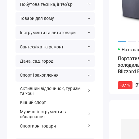
Побутова техніка, інтер'єр
Товари для дому
Інструменти та автотовари
Сантехніка та ремонт
На склад
Портати
Дача, сад, город
холодиль
Blizzard
Спорт і захоплення
через US
2
-37 %
Активний відпочинок, туризм
та хобі
Кінний спорт
Музичні інструменти та
обладнання
Спортивні товари