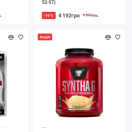
52-57)
4 192грн
-16 %
н
4 993грн
Акція