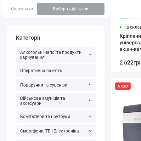
Скасувати
Виберіть фільтри
На склад
Кріплен
Категорії
універс
екшн-ка
Алкогольні напої та продукти
харчування
2 622гр
Оперативна пам'ять
Подарунки та сувеніри
Акція
Військова амуніція та
аксесуари
Комп'ютери та ноутбуки
Смартфони, ТВ і Електроніка