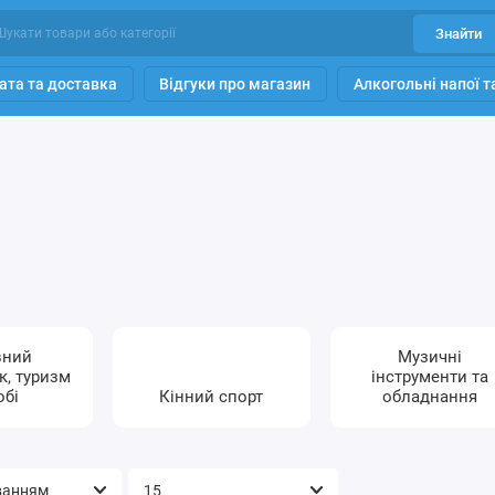
Знайти
ата та доставка
Відгуки про магазин
Алкогольні напої 
вний
Музичні
к, туризм
інструменти та
обі
Кінний спорт
обладнання