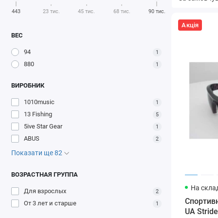
443
23 тис.
45 тис.
68 тис.
90 тис.
Акція
ВЕС
94
1
880
1
ВИРОБНИК
1010music
1
13 Fishing
5
5ive Star Gear
1
ABUS
2
Показати ще 82
ВОЗРАСТНАЯ ГРУППА
На склад
Для взрослых
2
Cпортивн
От 3 лет и старше
1
UA Stride