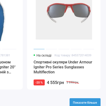
2781381
На складі
Код товару: 845372014039
юшоном
Спортивні окуляри Under Armour
niter 20°
Igniter Pro Series Sunglasses
ній з
Multiflection
4 555грн
-20 %
5 690грн
Показати більше