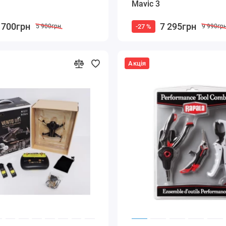
Mavic 3
 700грн
7 295грн
-27 %
5 900грн
9 990гр
Акція