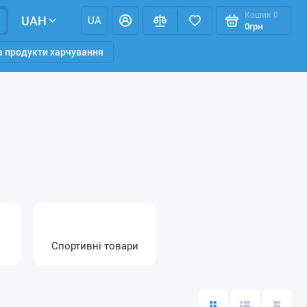
Кошик
0
UAH
UA
0грн
та продукти харчування
Спортивні товари