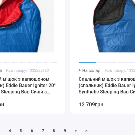
і
Код товару: 1332282180
На складі
Код товару: 133
й мішок з капюшоном
Спальний мішок з кап
) Eddie Bauer Igniter 20°
(спальник) Eddie Bauer Ig
 Sleeping Bag Синій з
Synthetic Sleeping Bag Си
м
чорним
рн
12 709грн
4
5
6
7
8
9
>
>|