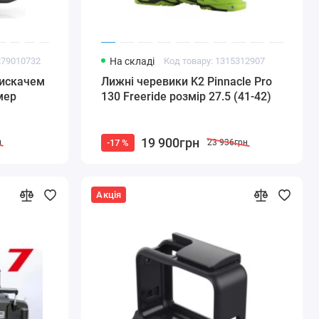
279010732
На складі
Код товару: 1315312907
тискачем
Лижні черевики K2 Pinnacle Pro
мер
130 Freeride розмір 27.5 (41-42)
19 900грн
-17 %
н
23 936грн
Акція