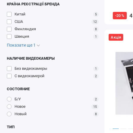
КРАЇНА РЕЄСТРАЦІЇ БРЕНДА
Китай
4
5
-20 %
США
12
Финляндия
8
Швеция
1
Акція
Показати ще 1
НАЛИЧИЕ ВИДЕОКАМЕРЫ
Без видеокамеры
1
С видеокамерой
2
СОСТОЯНИЕ
Б/У
2
Новое
15
Новый
8
ТИП