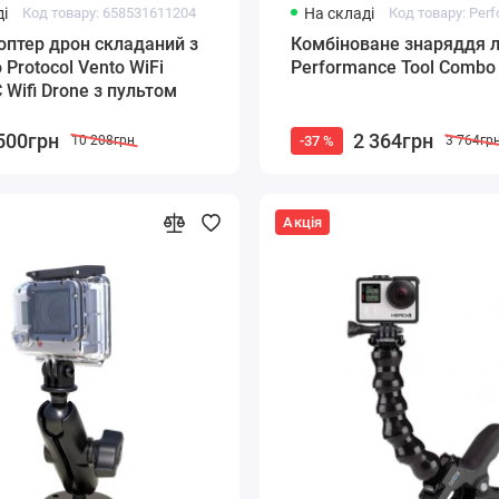
і
Код товару: 658531611204
На складі
птер дрон складаний з
Комбіноване знаряддя 
Protocol Vento WiFi
Performance Tool Combo
 Wifi Drone з пультом
500грн
2 364грн
-37 %
10 208грн
3 764гр
Акція