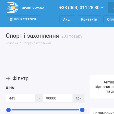
+38 (063) 011 28 80
Акції
Контакти
Опл
ВСІ КАТЕГОРІЇ
Спорт і захоплення
203 товару
Головна
Спорт і захоплення
Фільтр
Акти
відпочино
ЦІНА
та х
-
грн