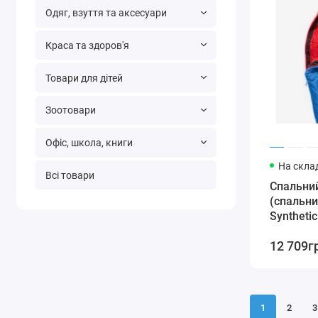
Одяг, взуття та аксесуари
Краса та здоров'я
Товари для дітей
Зоотовари
Офіс, школа, книги
На склад
Всі товари
Спальни
(спальник
Synthetic
червони
12 709г
1
2
3