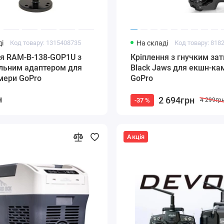
і
Код товару: 1315408735
На складі
Код товару: 818
ня RAM-B-138-GOP1U з
Кріплення з гнучким за
альним адаптером для
Black Jaws для екшн-ка
мери GoPro
GoPro
н
2 694грн
-37 %
4 299гр
Акція