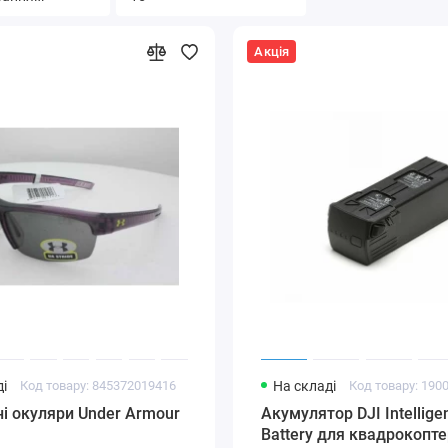
Акція
і
Код товару: 845372019416
На складі
Код товару: 190
і окуляри Under Armour
Акумулятор DJI Intelligen
Battery для квадрокопте