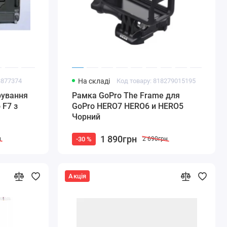
3877374
На складі
Код товару: 818279015195
рування
Рамка GoPro The Frame для
 F7 з
GoPro HERO7 HERO6 и HERO5
Чорний
1 890грн
-30 %
н
2 690грн
Акція