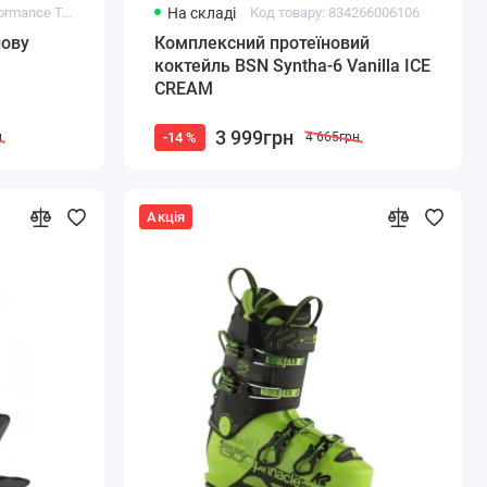
Код товару: Performance Tool Combo
На складі
Код товару: 834266006106
лову
Комплексний протеїновий
коктейль BSN Syntha-6 Vanilla ICE
CREAM
3 999грн
-14 %
н
4 665грн
Акція