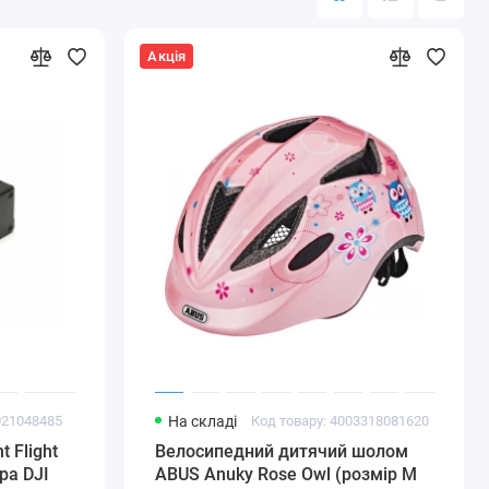
Акція
021048485
На складі
Код товару: 4003318081620
t Flight
Велосипедний дитячий шолом
ра DJI
ABUS Anuky Rose Owl (розмір М