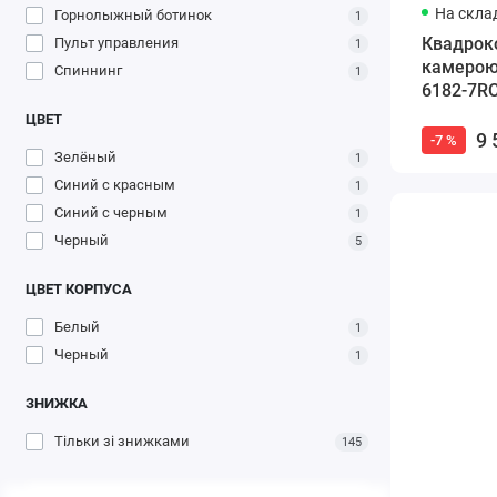
На склад
Горнолыжный ботинок
1
Квадроко
Пульт управления
1
камерою 
Спиннинг
1
6182-7RC
ЦВЕТ
9 
-7 %
Зелёный
1
Синий с красным
1
Синий с черным
1
Черный
5
ЦВЕТ КОРПУСА
Белый
1
Черный
1
ЗНИЖКА
Тільки зі знижками
145