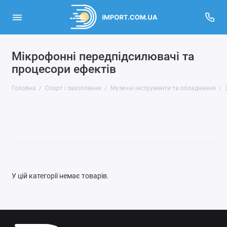
Мікрофонні передпідсилювачі та
Активний відпочинок, туризм та хобі
процесори ефектів
Кінний спорт
Головна
Спорт і захоплення
Музичні інструменти та обладнання
Музичні інструменти та обладнання
Спортивні товари
Показати все
У цій категорії немає товарів.