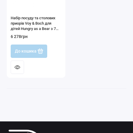
Набір посуду та столових
приорів Voy & Boch для
дітей Hungry as a Bear з 7
предметів
6 278грн
До кошика