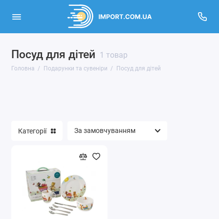
Посуд для дітей
Елітний посуд
1 товар
Головна
Подарунки та сувеніри
Посуд для дітей
Посуд для дітей
Товари для свят
Показати все
Категорії