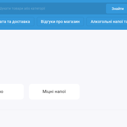
Знайти
ата та доставка
Відгуки про магазин
Алкогольні напої 
но
Міцні напої