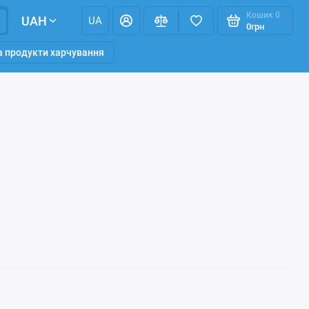
Кошик
0
UAH
UA
0грн
та продукти харчування