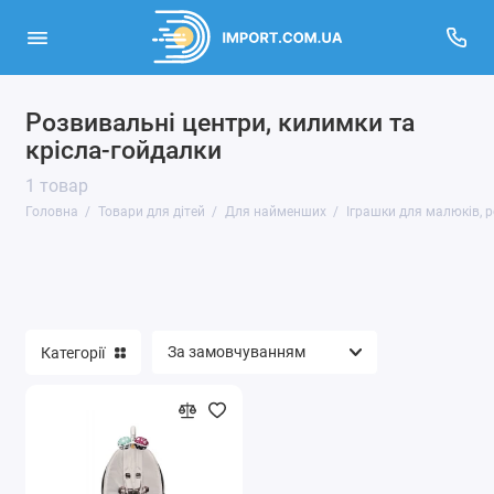
Розвивальні центри, килимки та
Високотехнологічні іграшки
крісла-гойдалки
Гігієна та догляд за дитиною
1 товар
Головна
Товари для дітей
Для найменших
Іграшки для малюків, р
Дитячі іграшки
Дитяча кімната
Для найменших
Категорії
Для юних модниць
Зубні щітки для дітей
Коляски та автокрісла