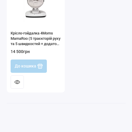
Оптичні прилади для дітей
Прогулянки й активний відпочинок
Показати все
Крісло-гойдалка 4Moms
MamaRoo (5 траєкторій руху
та 5 швидкостей + додаток
та мобіль з іграшками)
14 500грн
До кошика