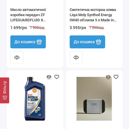
Масло автоматичної
Синтетична моторна олива
коробки передач ZF
Liqui Moly Synthoil Energy
LIFEGUARDFLUID 8
0W40 об'ємом 5 л Made in
(S671.090.312) 1 л Made in
Germany
1 699грн
5 595грн
1 900грн
7 000грн
Germany
До кошика
До кошика
Фільтр