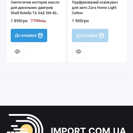
Синтетичне моторне масло
Парфумований освіжувач
для дизельних двигунів
для авто Zara Home Light
Shell Rotella T6 SAE 5W-40
Cotton
об'ємом 940 мл Made in USA
1 890грн
1 900грн
2 200грн
До кошика
До кошика