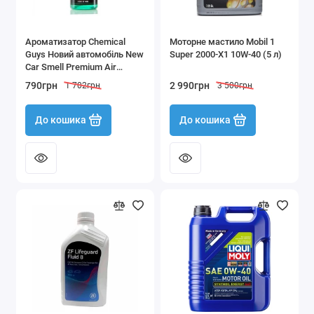
Ароматизатор Chemical
Моторне мастило Mobil 1
Guys Новий автомобіль New
Super 2000-X1 10W-40 (5 л)
Car Smell Premium Air
Freshener & Odor Eliminator
790грн
2 990грн
1 702грн
3 500грн
118 мл
До кошика
До кошика