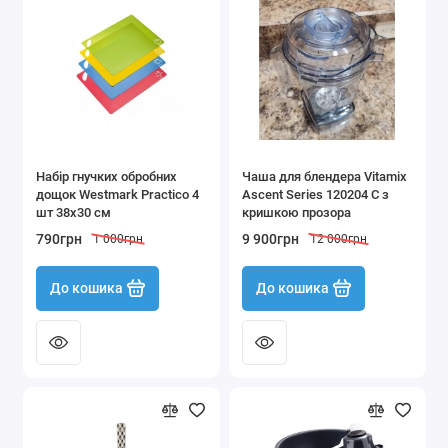
Набір гнучких обробних
Чаша для блендера Vitamix
дощок Westmark Practico 4
Ascent Series 120204 C з
шт 38x30 см
кришкою прозора
790грн
9 900грн
1 000грн
12 000грн
До кошика
До кошика