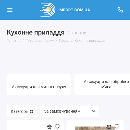
Кухонне приладдя
Декор для дому
4 товару
Головна
Товари для дому
Посуд
Кухонне приладдя
Домашній текстиль
Посуд
Побутова хімія
Аксесуари для обробки
Годинники
Аксесуари для миття посуду
м'яса
Показати все
Категорії