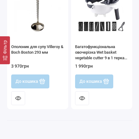
Фільтр
Ополоник для супу Villeroy &
Багатофункціональна
Boch Boston 293 мм
овочерізка Wet basket
vegetable cutter 9 в 1 терка
та мультислайсер для
3 970грн
1 990грн
овочів
До кошика
До кошика