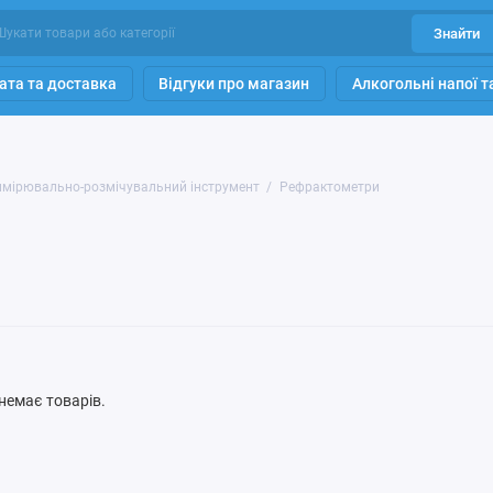
Знайти
ата та доставка
Відгуки про магазин
Алкогольні напої 
имірювально-розмічувальний інструмент
Рефрактометри
ї немає товарів.