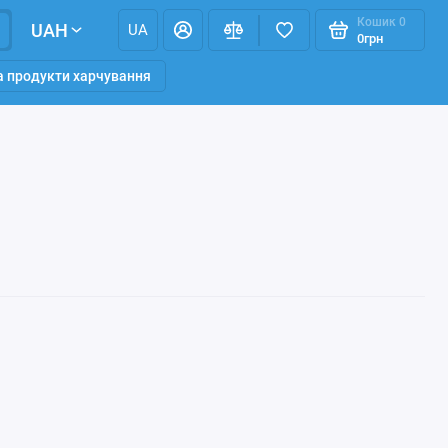
Кошик
0
UAH
UA
0грн
та продукти харчування