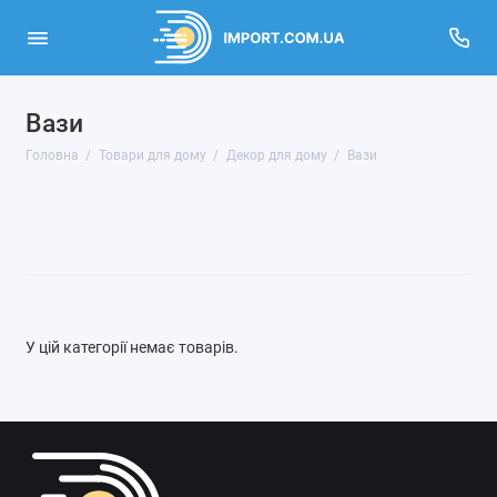
Вази
Декор для дому
Головна
Товари для дому
Декор для дому
Вази
Домашній текстиль
Посуд
Побутова хімія
Годинники
У цій категорії немає товарів.
Показати все