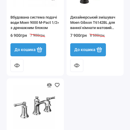
Вбудована система подачі
Дизайнерський змішувач
води Moen 9000 M-Pact 1/2»
Moen Gibson T6142BL для
з дренажним блоком
ванної кімнати матовий
чорний
6 900грн
7 900грн
7 900грн
8 600грн
До кошика
До кошика