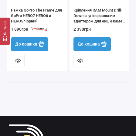
Рамка GoPro The Frame для
Кріплення RAM Mount Drill-
GoPro HERO7 HERO6 и
Down із універсальним
HERO5 Чорний
адаптером для екшн-камер
Фільтр
(RAM-B-138-GOP1U)
1 890грн
2 390грн
2 690грн
До кошика
До кошика