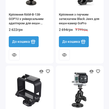
Кріплення RAM-B-138-
Кріплення з гнучким
GOP1U з універсальним
затискачем Black Jaws для
адаптером для екшн-
екшн-камер GoPro
камери GoPro
2 622грн
2 694грн
4 299грн
До кошика
До кошика