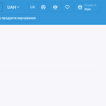
Кошик
0
UAH
UA
0грн
та продукти харчування