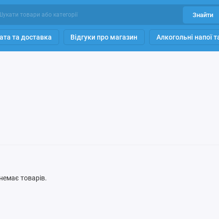
Знайти
ата та доставка
Відгуки про магазин
Алкогольні напої 
ї немає товарів.