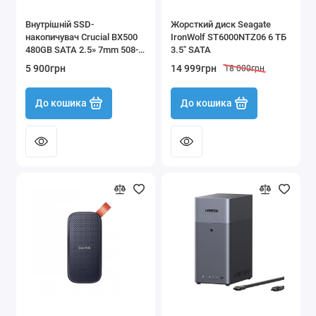
Внутрішній SSD-
Жорсткий диск Seagate
накопичувач Crucial BX500
IronWolf ST6000NTZ06 6 ТБ
480GB SATA 2.5» 7mm 508-
3.5" SATA
68478d
5 900грн
14 999грн
18 000грн
До кошика
До кошика