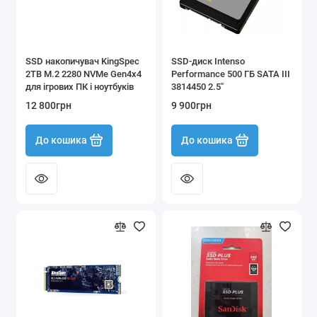
Аксесуари для електроніки
Офісна техніка
SSD накопичувач KingSpec
SSD-диск Intenso
2TB M.2 2280 NVMe Gen4x4
Performance 500 ГБ SATA III
Показати все
для ігрових ПК і ноутбуків
3814450 2.5″
12 800грн
9 900грн
До кошика
До кошика