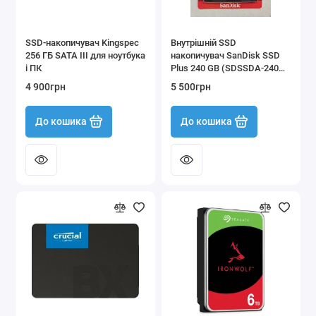
SSD-накопичувач Kingspec
Внутрішній SSD
256 ГБ SATA III для ноутбука
накопичувач SanDisk SSD
і ПК
Plus 240 GB (SDSSDA-240G-
G26)
4 900грн
5 500грн
До кошика
До кошика