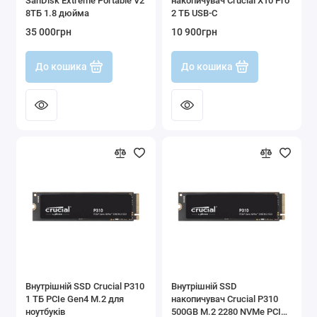
SanDisk Extreme Portable V2
накопичувач Crucial X10 Pro
8ТБ 1.8 дюйма
2 ТБ USB-C
35 000грн
10 900грн
До кошика
До кошика
Внутрішній SSD Crucial P310
Внутрішній SSD
1 ТБ PCIe Gen4 M.2 для
накопичувач Crucial P310
ноутбуків
500GB M.2 2280 NVMe PCIe