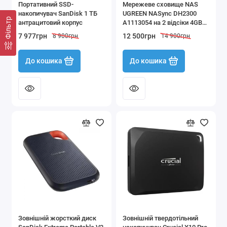
Портативний SSD-
Мережеве сховище NAS
накопичувач SanDisk 1 ТБ
UGREEN NASync DH2300
Фільтр
антрацитовий корпус
A1113054 на 2 відсіки 4GB
RAM 1xGbE 1xUSB-C 2xUSB-
7 977грн
12 500грн
8 900грн
14 900грн
A
До кошика
До кошика
Зовнішній жорсткий диск
Зовнішній твердотільний