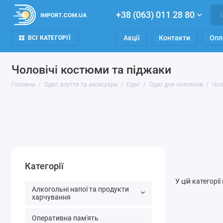
+38 (063) 011 28 80
Акції
Контакти
Опл
ВСІ КАТЕГОРІЇ
Чоловічі костюми та піджаки
Головна
Одяг, взуття та аксесуари
Одяг
Одяг для чоловіків
Чол
Категорії
У цій категорі
Алкогольні напої та продукти
харчування
Оперативна пам'ять