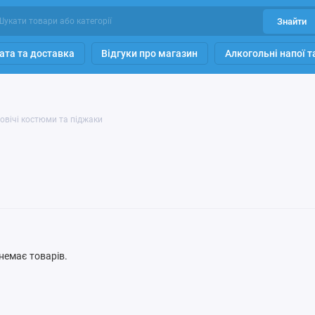
Знайти
ата та доставка
Відгуки про магазин
Алкогольні напої 
овічі костюми та піджаки
ї немає товарів.