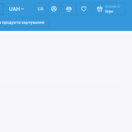
Кошик
0
UAH
UA
0грн
та продукти харчування