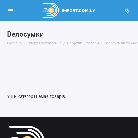
Велосумки
Активний відпочинок, туризм та хобі
Головна
Спорт і захоплення
Спортивні товари
Велосипеди та акс
Кінний спорт
Музичні інструменти та обладнання
Спортивні товари
Показати все
У цій категорії немає товарів.