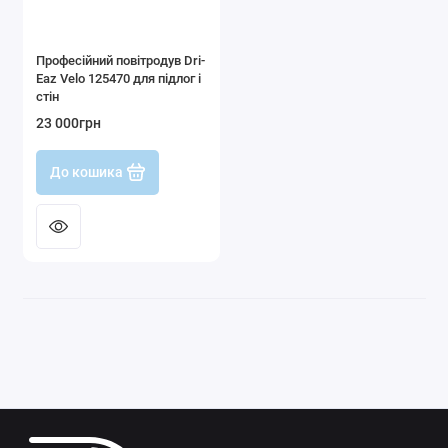
Професійний повітродув Dri-
Eaz Velo 125470 для підлог і
стін
23 000грн
До кошика