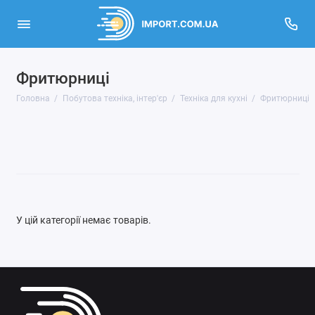
Фритюрниці
Дрібна побутова техніка
Головна
Побутова техніка, інтер'єр
Техніка для кухні
Фритюрниці
Техніка для кухні
Велика побутова техніка
Кліматична техніка
Контрольно-вимірювальні прилади
У цій категорії немає товарів.
Аксесуари до великої побутової техніки
Спеціалізована хімія
Показати все