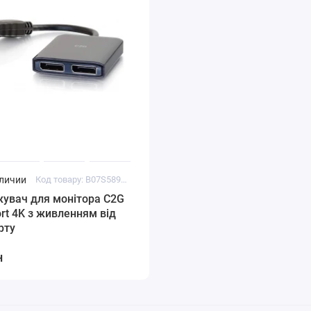
аличии
Код товару: B07S589DTB
увач для монітора C2G
ort 4K з живленням від
рту
н