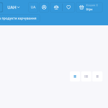
Кошик
0
UAH
UA
0грн
та продукти харчування