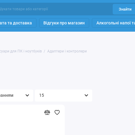
Знайти
ата та доставка
Відгуки про магазин
Алкогольні напої 
суари для ПК і ноутбуків
Адаптери і контролери