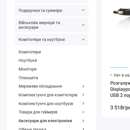
Подарунки та сувеніри
Військова амуніція та
аксесуари
Комп'ютери та ноутбуки
Комп'ютери
Ноутбуки
Монітори
Нет в н
Планшети
Розгалуж
Мережеве обладнання
Displayp
Комплектуючі для комп'ютерів
USB 2 по
Комплектуючі для ноутбуків
3 518гр
Товари для геймерів
Аксесуари для електроніки
Офісна техніка