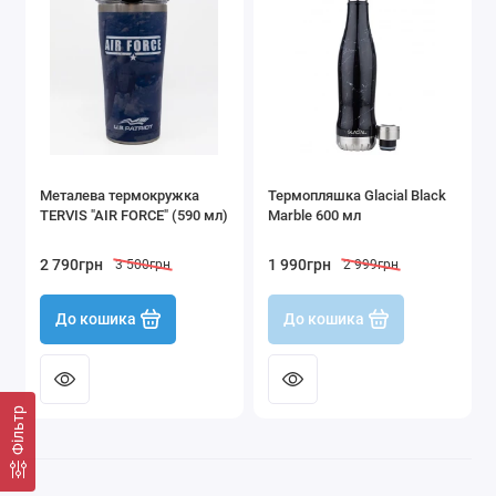
Металева термокружка
Термопляшка Glacial Black
TERVIS "AIR FORCE" (590 мл)
Marble 600 мл
2 790грн
1 990грн
3 500грн
2 999грн
До кошика
До кошика
Фільтр