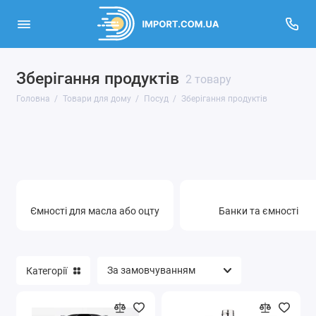
Зберігання продуктів
Декор для дому
2 товару
Головна
Товари для дому
Посуд
Зберігання продуктів
Домашній текстиль
Посуд
Побутова хімія
Годинники
Ємності для масла або оцту
Банки та ємності
Показати все
Категорії