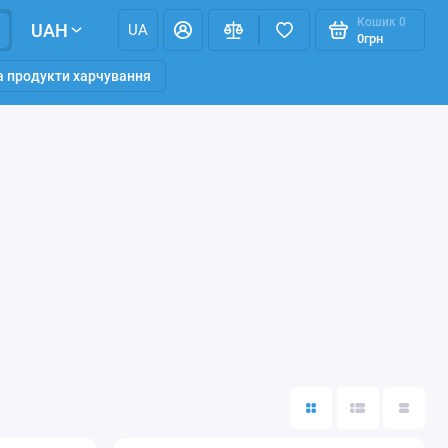
Кошик
0
UAH
UA
0грн
та продукти харчування