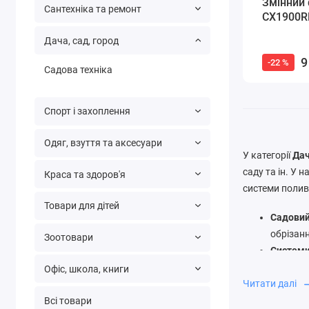
Змінний 
Сантехніка та ремонт
CX1900RE
Дача, сад, город
9
-22 %
Садова техніка
Спорт і захоплення
Одяг, взуття та аксесуари
У категорії
Дач
саду та ін. У 
Краса та здоров'я
системи поливу
Товари для дітей
Садовий
обрізанн
Зоотовари
Системи
поливу, 
Офіс, школа, книги
Меблі т
Читати далі
мангали,
Всі товари