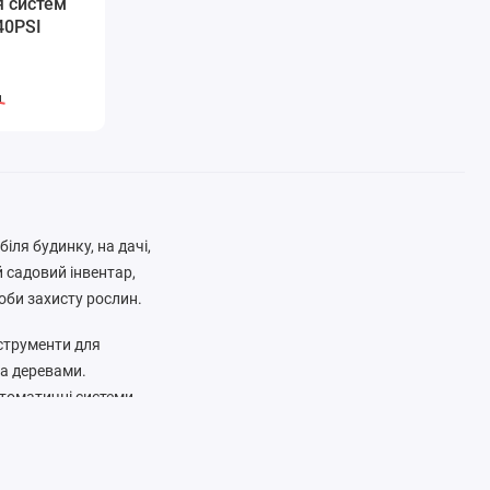
я систем
40PSI
н
іля будинку, на дачі,
 садовий інвентар,
соби захисту рослин.
інструменти для
та деревами.
втоматичні системи
ин.
и, гамаки, барбекю,
инку на дачі або саду.