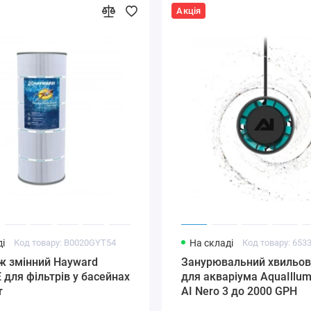
Акція
і
Код товару: B0020GYT54
На складі
Код товару: 653
ж змінний Hayward
Занурювальний хвильов
 для фільтрів у басейнах
для акваріума AquaIllum
r
AI Nero 3 до 2000 GPH