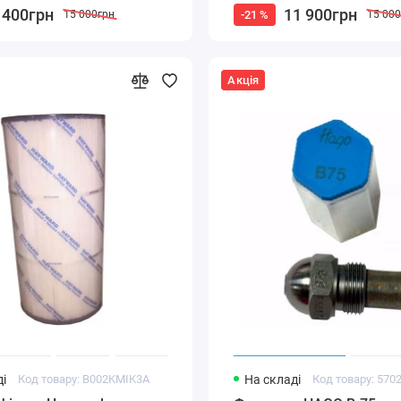
 400грн
11 900грн
-21 %
15 000грн
15 00
Акція
і
Код товару: B002KMIK3A
На складі
Код товару: 570