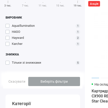
Акція
3 тис.
7 тис.
11 тис.
15 тис.
19 тис.
ВИРОБНИК
AquaIllumination
1
HAGO
1
Hayward
2
Karcher
1
ЗНИЖКА
Тільки зі знижками
5
Скасувати
Виберіть фільтри
На склад
Картрид
CX900 RE
Star Clea
Категорії