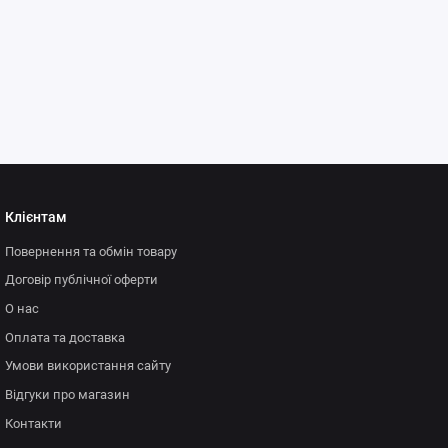
та інші споруди та
лин на ділянці.
 включаючи фонтани,
 допоможуть створити
та хвороб рослин, а
Клієнтам
Повернення та обмін товару
Договір публічної оферти
О нас
Оплата та доставка
Умови використання сайту
Відгуки про магазин
Контакти