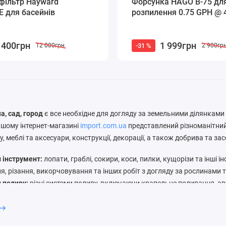
фільтр Hayward
Форсунка HAGO B-75 дл
 для басейнів
розпилення 0.75 GPH @ 
 400грн
1 999грн
-31 %
12 000грн
2 900гр
а, сад, город
є все необхідне для догляду за земельними ділянками б
нашому інтернет-магазині
import.com.ua
представлений різноманітний
, меблі та аксесуари, конструкції, декорації, а також добрива та за
 інструмент:
лопати, граблі, сокири, коси, пилки, кущорізи та інші 
я, різання, викорчовування та інших робіт з догляду за рослинами 
 поливу:
різні системи поливу, включаючи крапельне поливання, а
розпилювачі та інші пристрої, необхідні для підтримання життя росл
а аксесуари:
різні види садових меблів, сонячні парасольки, шезлонг
 мангали-грилі та інші аксесуари, необхідні для комфортного відпоч