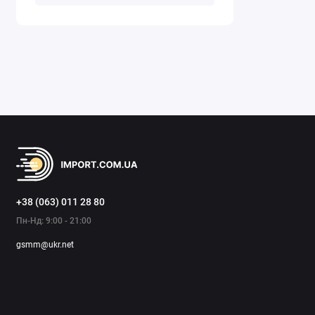
Побудов
конструк
Садова 
статуї, 
унікальн
Добрива
також ін
+38 (063) 011 28 80
Пн-Нд: 9:00 - 21:00
gsmm@ukr.net