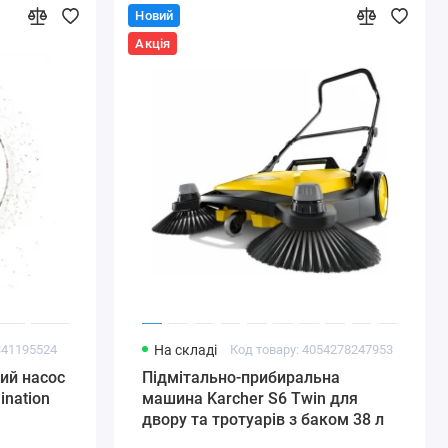
Новий
Акція
341195524
На складі
Код товару: 4054278247953
ий насос
Підмітально-прибиральна
ination
машина Karcher S6 Twin для
двору та тротуарів з баком 38 л