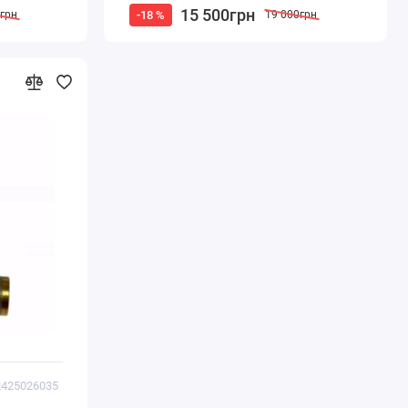
15 500грн
-18 %
0грн
19 000грн
2425026035