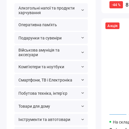
8
-44 %
Алкогольні напої та продукти
харчування
Оперативна пам'ять
Акція
Подарунки та сувеніри
Військова амуніція та
аксесуари
Комп'ютери та ноутбуки
Смартфони, ТВ і Електроніка
Побутова техніка, інтер'єр
Товари для дому
Інструменти та автотовари
На склад