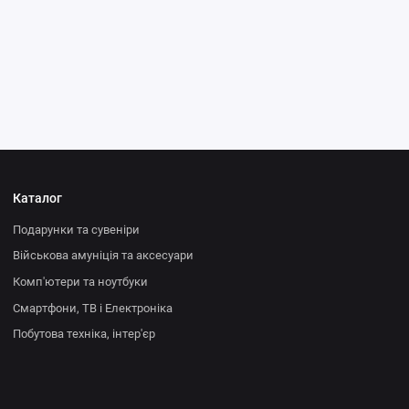
и та конструкції:
теплиці, альтанки, оранжереї, прибудови, огорожі 
ції, необхідні для створення комфортних умов для вирощування рос
декорація:
різноманітні декоративні елементи для саду та городу,
декоративні камені, скульптури, садові фігури та інші елементи, які
ий та привабливий вигляд вашій ділянці.
 та засоби захисту рослин:
різні види добрив, засоби від шкідників 
ші засоби, необхідні для захисту та живлення рослин.
Каталог
Подарунки та сувеніри
Військова амуніція та аксесуари
Комп'ютери та ноутбуки
Смартфони, ТВ і Електроніка
Побутова техніка, інтер'єр