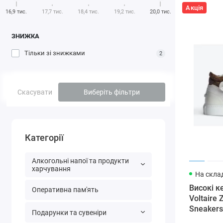
Акція
16,9 тис.
17,7 тис.
18,4 тис.
19,2 тис.
20,0 тис.
ЗНИЖКА
Тільки зі знижками
2
Скасувати
Виберіть фільтри
Категорії
Алкогольні напої та продукти
харчування
На склад
Високі к
Оперативна пам'ять
Voltaire 
Sneakers
Подарунки та сувеніри