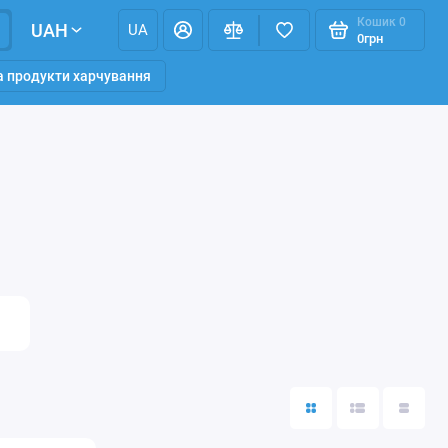
Кошик
0
UAH
UA
0грн
та продукти харчування