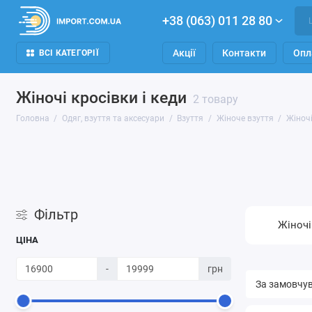
+38 (063) 011 28 80
Акції
Контакти
Опл
ВСІ КАТЕГОРІЇ
Жіночі кросівки і кеди
2 товару
Головна
Одяг, взуття та аксесуари
Взуття
Жіноче взуття
Жіночі
Фільтр
Жіночі
ЦІНА
-
грн