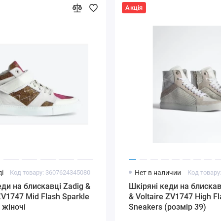
Акція
і
Код товару: 3607624345080
Нет в наличии
еди на блискавці Zadig &
Шкіряні кеди на блискав
ZV1747 Mid Flash Sparkle
& Voltaire ZV1747 High Fl
 жіночі
Sneakers (розмір 39)