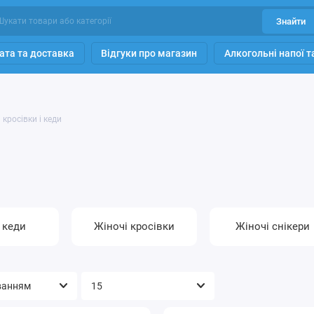
Знайти
ата та доставка
Відгуки про магазин
Алкогольні напої 
 кросівки і кеди
 кеди
Жіночі кросівки
Жіночі снікери