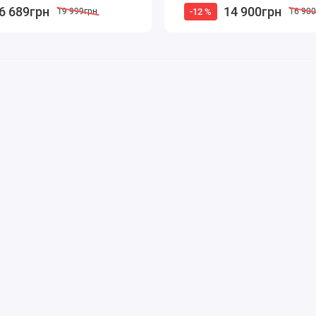
6 689грн
14 900грн
-12 %
19 999грн
16 90