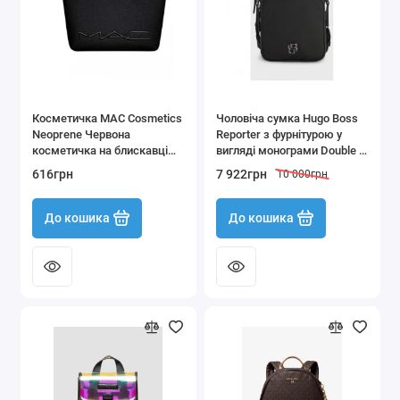
Косметичка MAC Cosmetics
Чоловіча сумка Hugo Boss
Neoprene Червона
Reporter з фурнітурою у
косметичка на блискавці
вигляді монограми Double B
чорного кольору
чорного кольору
616грн
7 922грн
10 000грн
До кошика
До кошика