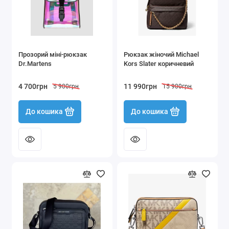
Прозорий міні-рюкзак
Рюкзак жіночий Michael
Dr.Martens
Kors Slater коричневий
4 700грн
11 990грн
5 900грн
15 900грн
До кошика
До кошика