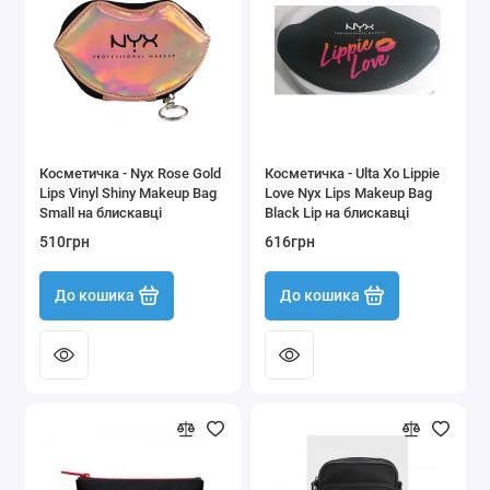
Чоловічий одяг, взуття та аксесуари
Показати все
Косметичка - Nyx Rose Gold
Косметичка - Ulta Xo Lippie
Lips Vinyl Shiny Makeup Bag
Love Nyx Lips Makeup Bag
Small на блискавці
Black Lip на блискавці
510грн
616грн
До кошика
До кошика