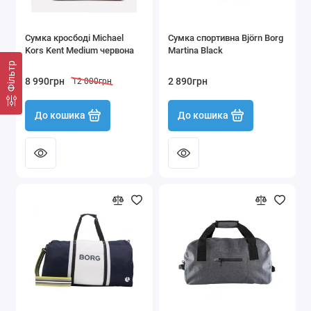
Сумка кросбоді Michael
Сумка спортивна Björn Borg
Kors Kent Medium червона
Martina Black
Фільтр
8 990грн
2 890грн
12 000грн
До кошика
До кошика