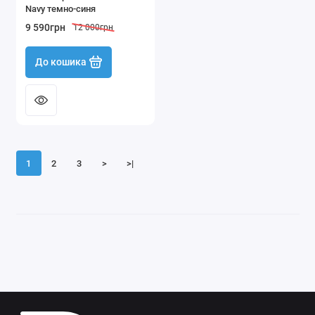
Navy темно-синя
9 590грн
12 000грн
До кошика
1
2
3
>
>|