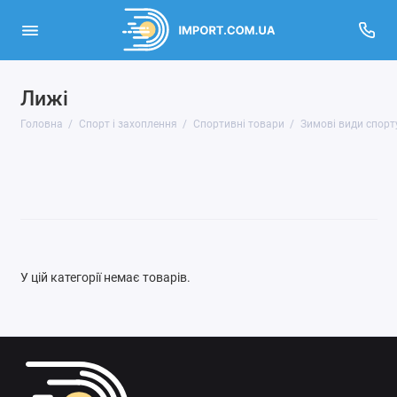
Лижі
Активний відпочинок, туризм та хобі
Головна
Спорт і захоплення
Спортивні товари
Зимові види спорт
Кінний спорт
Музичні інструменти та обладнання
Спортивні товари
Показати все
У цій категорії немає товарів.