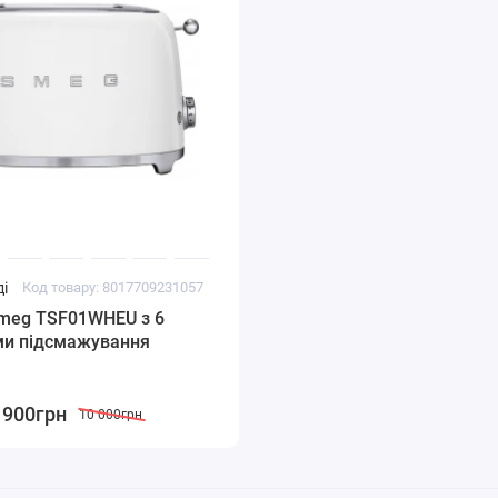
і
Код товару: 8017709231057
Smeg TSF01WHEU з 6
ми підсмажування
 900грн
10 000грн