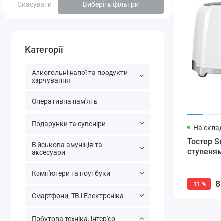
Скасувати
Виберіть фільтри
Категорії
Алкогольні напої та продукти
харчування
Оперативна пам'ять
Подарунки та сувеніри
На склад
Тостер 
Військова амуніція та
ступеня
аксесуари
Комп'ютери та ноутбуки
8
-11 %
Смартфони, ТВ і Електроніка
Побутова техніка, інтер'єр