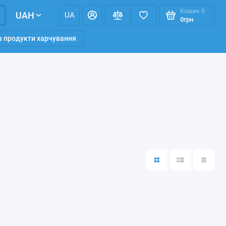
Кошик
0
UAH
UA
0грн
та продукти харчування