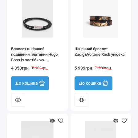
Чоловічий одяг, взуття та аксесуари
Показати все
Браслет шкіряний
Шкіряний браслет
подвійний плетений Hugo
Zadig&Voltaire Rock унісекс
Boss із застібкою-
логотипом чорний
4 350грн
5 999грн
6 900грн
8 000грн
До кошика
До кошика