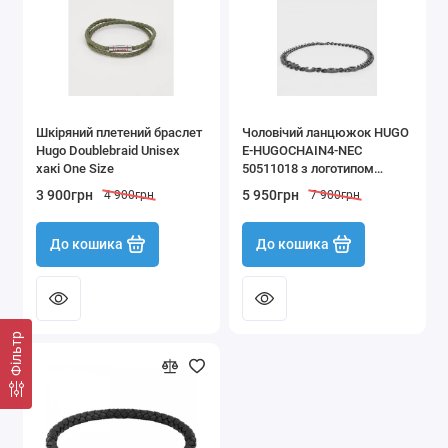
Шкіряний плетений браслет
Чоловічий ланцюжок HUGO
Hugo Doublebraid Unisex
E-HUGOCHAIN4-NEC
хакі One Size
50511018 з логотипом
чорний
3 900грн
5 950грн
4 900грн
7 900грн
До кошика
До кошика
Фільтр