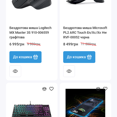
Бездротова миша Logitech
Бездротова миша Microsoft
MX Master 3S 910-006559
PL2 ARC Touch En/Xc/Xx Hw
графітова
RVF-00052 чорна
6 995грн
8 499грн
9 000грн
11 000грн
До кошика
До кошика