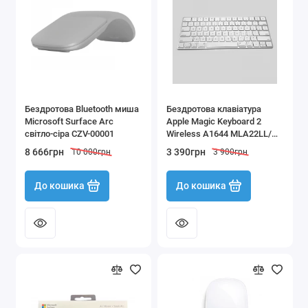
Аксесуари для електроніки
Офісна техніка
Показати все
Бездротова Bluetooth миша
Бездротова клавіатура
Microsoft Surface Arc
Apple Magic Keyboard 2
світло-сіра CZV-00001
Wireless A1644 MLA22LL/A
з кирилицею (Б/В)
8 666грн
3 390грн
10 000грн
3 900грн
До кошика
До кошика