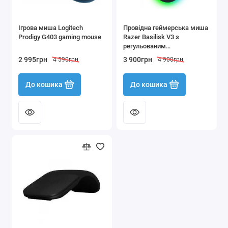
Ігрова миша Logitech
Провідна геймерська миша
Prodigy G403 gaming mouse
Razer Basilisk V3 з
регульованим
підсвічуванням
2 995грн
3 900грн
4 590грн
4 900грн
До кошика
До кошика