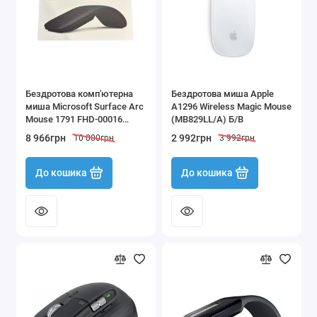
Бездротова комп'ютерна
Бездротова миша Apple
миша Microsoft Surface Arc
A1296 Wireless Magic Mouse
Mouse 1791 FHD-00016
(MB829LL/A) Б/В
чорна
8 966грн
2 992грн
10 000грн
3 992грн
До кошика
До кошика