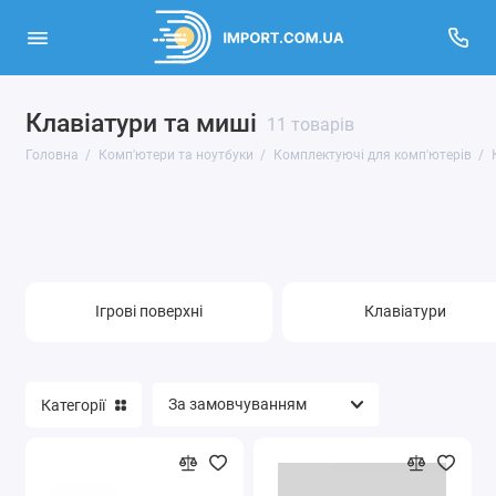
Клавіатури та миші
Комп'ютери
11 товарів
Головна
Комп'ютери та ноутбуки
Комплектуючі для комп'ютерів
Ноутбуки
Монітори
Планшети
Ігрові поверхні
Клавіатури
Мережеве обладнання
Комплектуючі для комп'ютерів
Категорії
Комплектуючі для ноутбуків
Товари для геймерів