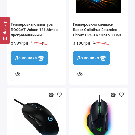
Фільтр
Геймерська клавіатура
Геймерський килимок
ROCCAT Vulcan 121 Aimo з
Razer Goliathus Extended
програмованими
Chroma RGB RZ02-02500600-
клавішами та RGB
R3M1 з прогумованою
5 999грн
3 190грн
9 000грн
4 500грн
підсвіткою чорна
основою та підсвічуванням
92 х 29 см
До кошика
До кошика