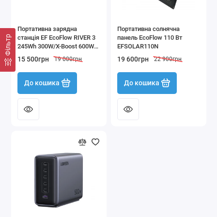
Портативна зарядна
Портативна солнячна
станція EF EcoFlow RIVER 3
панель EcoFlow 110 Вт
Фільтр
245Wh 300W/X-Boost 600W
EFSOLAR110N
чорна
15 500грн
19 600грн
19 000грн
22 900грн
До кошика
До кошика