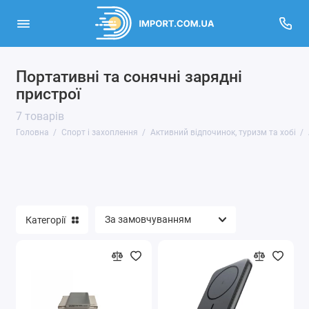
Портативні та сонячні зарядні
Активний відпочинок, туризм та хобі
пристрої
Кінний спорт
7 товарів
Головна
Спорт і захоплення
Активний відпочинок, туризм та хобі
Музичні інструменти та обладнання
Спортивні товари
Показати все
Категорії