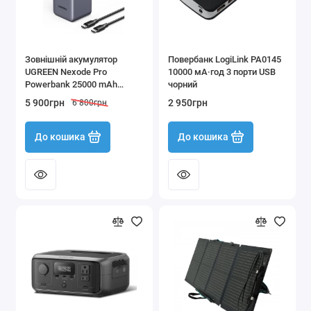
Зовнішній акумулятор
Повербанк LogiLink PA0145
UGREEN Nexode Pro
10000 мА·год 3 порти USB
Powerbank 25000 mAh
чорний
потужністю 200W для
5 900грн
2 950грн
6 800грн
ноутбука та смартфона
До кошика
До кошика