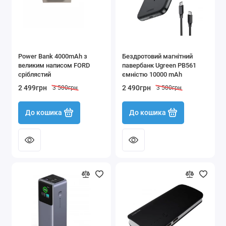
Power Bank 4000mAh з
Бездротовий магнітний
великим написом FORD
павербанк Ugreen PB561
сріблястий
ємністю 10000 mAh
2 499грн
2 490грн
3 500грн
3 500грн
До кошика
До кошика