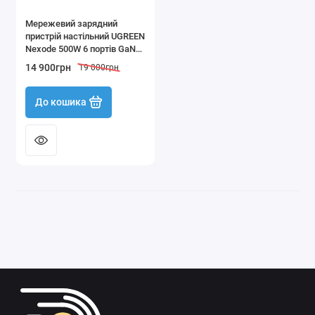
Мережевий зарядний
пристрій настільний UGREEN
Nexode 500W 6 портів GaN
55550
14 900грн
19 000грн
До кошика