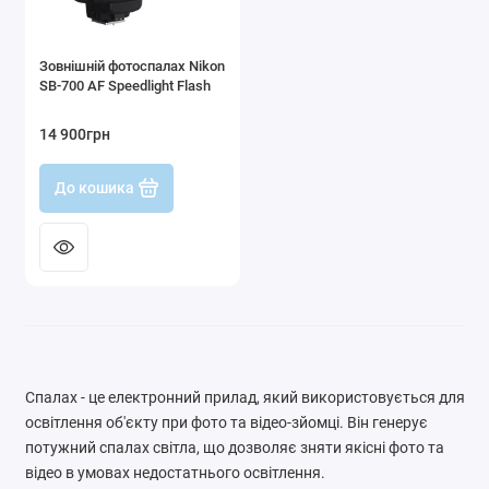
Навушники та аксесуари
Зовнішній фотоспалах Nikon
Аксесуари для телевізорів
SB-700 AF Speedlight Flash
Показати все
14 900грн
До кошика
Спалах - це електронний прилад, який використовується для
освітлення об'єкту при фото та відео-зйомці. Він генерує
потужний спалах світла, що дозволяє зняти якісні фото та
відео в умовах недостатнього освітлення.