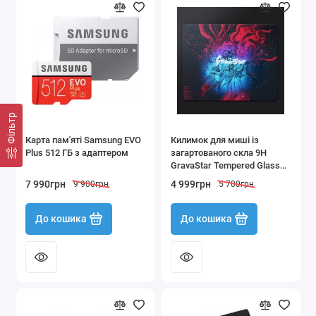
Фільтр
Карта пам'яті Samsung EVO
Килимок для миші із
Plus 512 ГБ з адаптером
загартованого скла 9H
GravaStar Tempered Glass
Gaming Pad 500x400x3.5 мм
7 990грн
4 999грн
9 900грн
5 700грн
До кошика
До кошика