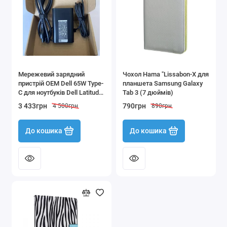
Мережевий зарядний
Чохол Hama "Lissabon-X для
пристрій OEM Dell 65W Type-
планшета Samsung Galaxy
C для ноутбуків Dell Latitude
Tab 3 (7 дюймів)
5510/5520/5310
3 433грн
790грн
4 500грн
890грн
До кошика
До кошика