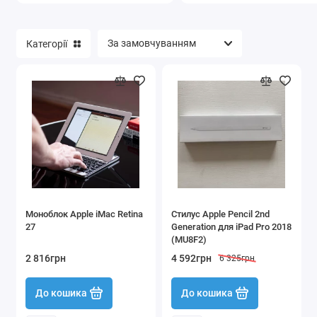
Аксесуари для електроніки
Категорії
Офісна техніка
Показати все
Моноблок Apple iMac Retina
Стилус Apple Pencil 2nd
27
Generation для iPad Pro 2018
(MU8F2)
2 816грн
4 592грн
6 325грн
До кошика
До кошика