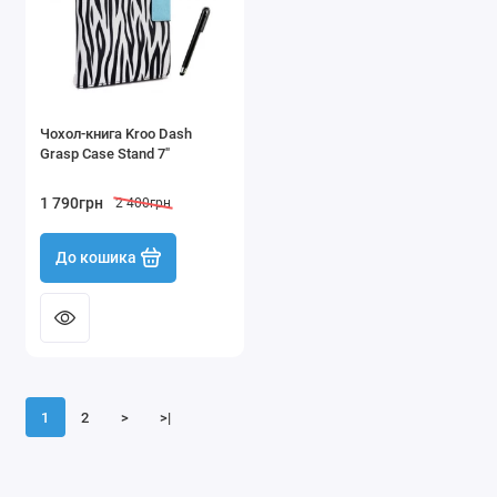
Чохол-книга Kroo Dash
Grasp Case Stand 7"
1 790грн
2 400грн
До кошика
1
2
>
>|