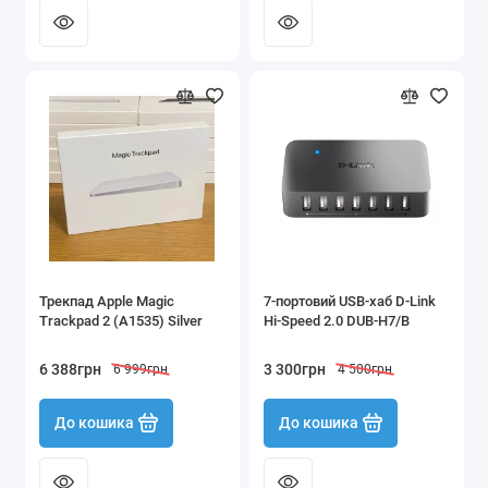
Трекпад Apple Magic
7-портовий USB-хаб D-Link
Trackpad 2 (A1535) Silver
Hi-Speed 2.0 DUB-H7/B
6 388грн
3 300грн
6 999грн
4 500грн
До кошика
До кошика