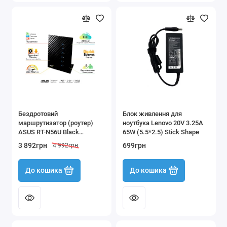
Бездротовий
Блок живлення для
маршрутизатор (роутер)
ноутбука Lenovo 20V 3.25A
ASUS RT-N56U Black
65W (5.5*2.5) Stick Shape
Diamond Dual-Band N 600
3 892грн
699грн
4 992грн
До кошика
До кошика