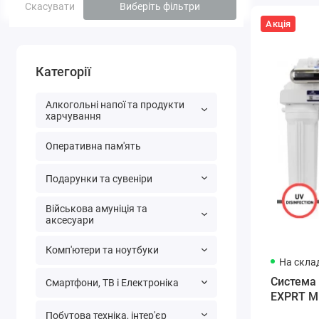
Скасувати
Виберіть фільтри
Акція
Категорії
Алкогольні напої та продукти
харчування
Оперативна пам'ять
Подарунки та сувеніри
Військова амуніція та
аксесуари
Комп'ютери та ноутбуки
На склад
Система 
Смартфони, ТВ і Електроніка
EXPRT MR
Побутова техніка, інтер'єр