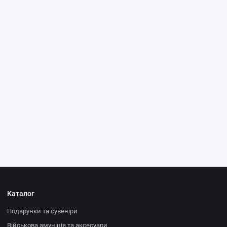
Каталог
Подарунки та сувеніри
Військова амуніція та аксесуари