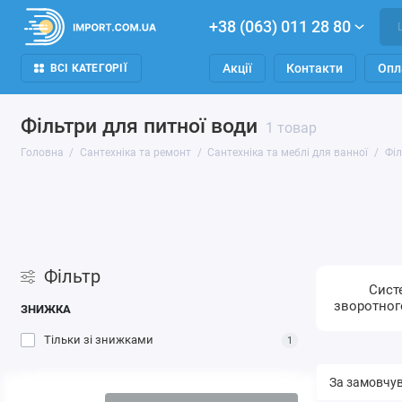
+38 (063) 011 28 80
Акції
Контакти
Опл
ВСІ КАТЕГОРІЇ
Фільтри для питної води
1 товар
Головна
Сантехніка та ремонт
Сантехніка та меблі для ванної
Філ
Фільтр
Сист
зворотног
ЗНИЖКА
Тільки зі знижками
1