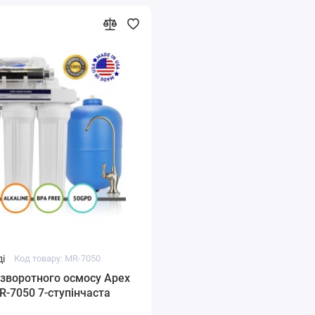
і
Код товару: MR-7050
зворотного осмосу Apex
-7050 7-ступінчаста