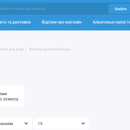
Знайти
ата та доставка
Відгуки про магазин
Алкогольні напої 
ьтри для води
Фільтри для питної води
еми
о осмосу