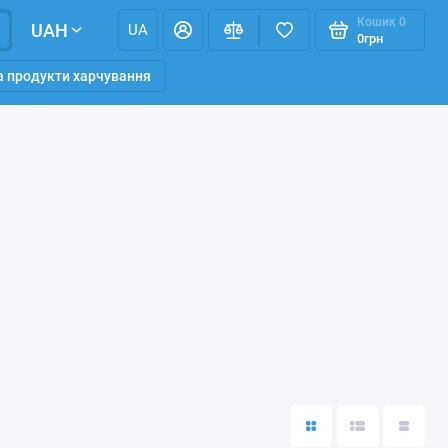
Кошик
0
UAH
UA
0грн
та продукти харчування