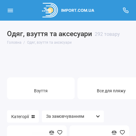
Одяг, взуття та аксесуари
Взуття
292 товару
Головна
Одяг, взуття та аксесуари
Все для пляжу
Карнавальні костюми
Одяг
Одяг та взуття для спорту
Взуття
Все для пляжу
Одяг, взуття та аксесуари для дітей
Прикраси
Категорії
Сумки та аксесуари