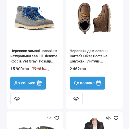
Чоловічий одяг, взуття та аксесуари
Показати все
Черевики зимові чоловічі з
Черевики демісезонні
натуральної замші Diemme -
Carter's Hiker Boots на
Roccia Vet Gray (Розмір
шнурках і липучці
41/42)
коричневий розмір 27 (16,5
15 900грн
2 462грн
19 184грн
см)
До кошика
До кошика