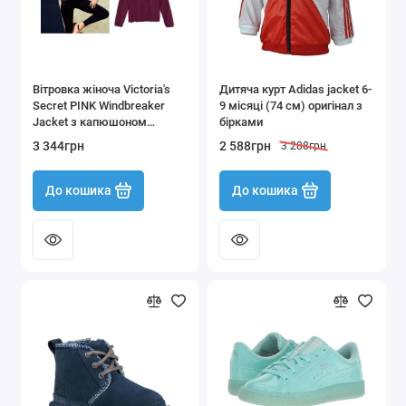
Вітровка жіноча Victoria's
Дитяча курт Adidas jacket 6-
Secret PINK Windbreaker
9 місяці (74 см) оригінал з
Jacket з капюшоном
бірками
(розмір XS-S)
3 344грн
2 588грн
3 288грн
До кошика
До кошика