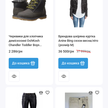
Черевики для хлопчика
Брендова шкіряна куртка
демісезонні OshKosh
Anine Bing сезон весна/літо
Chandler Toddler Boys
(розмір М)
Rugged Lace-Up Hiker Hunter
2 286грн
36 500грн
37 059грн
розмір 24-30
До кошика
До кошика