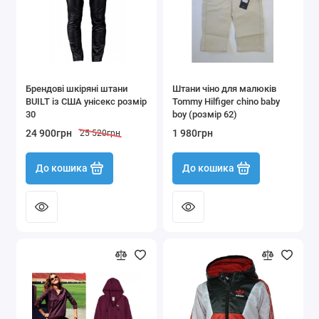
Брендові шкіряні штани
Штани чіно для малюків
BUILT із США унісекс розмір
Tommy Hilfiger chino baby
30
boy (розмір 62)
24 900грн
1 980грн
25 520грн
До кошика
До кошика