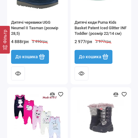
Дитячі черевики UGG
Дитячі кеди Puma Kids
Neumel II Tasman (розмір
Basket Patent Iced Glitter INF
Фільтр
28,5)
Toddler (розмір 22/14 см)
4 888грн
2 977грн
5 490грн
3 977грн
До кошика
До кошика