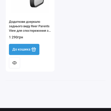
Оптичні прилади для дітей
Прогулянки й активний відпочинок
Додаткове дзеркало
заднього виду Reer Parents
Показати все
View для спостереження за
дитиною
1 290грн
До кошика