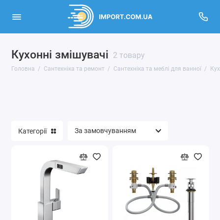
Кухонні змішувачі
Освітлення
2 товару
Головна
Сантехніка та ремонт
Сантехніка та меблі для ванної
Кух
Сантехніка та меблі для ванної
Показати все
Категорії