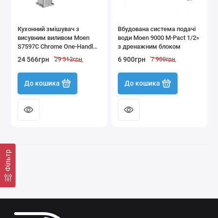
Кухонний змішувач з
Вбудована система подачі
висувним виливом Moen
води Moen 9000 M-Pact 1/2»
S7597C Chrome One-Handle
з дренажним блоком
High Arc Pullout Kitchen
24 566грн
6 900грн
29 312грн
7 900грн
Faucet Хром
До кошика
До кошика
Фільтр