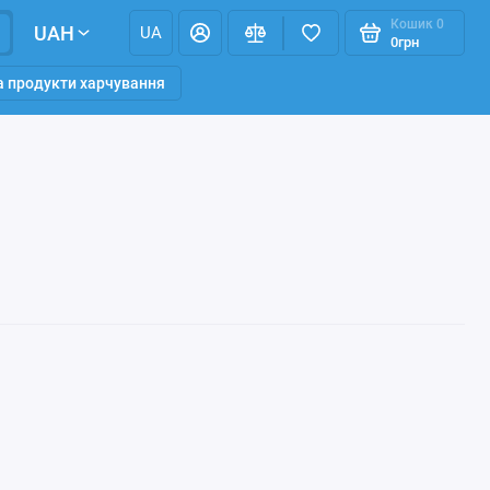
Кошик
0
UAH
UA
0грн
та продукти харчування