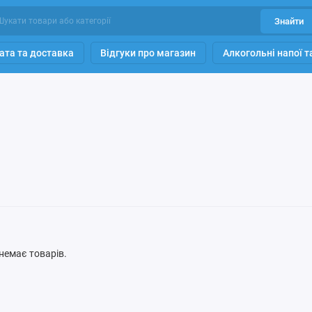
Знайти
ата та доставка
Відгуки про магазин
Алкогольні напої 
ї немає товарів.