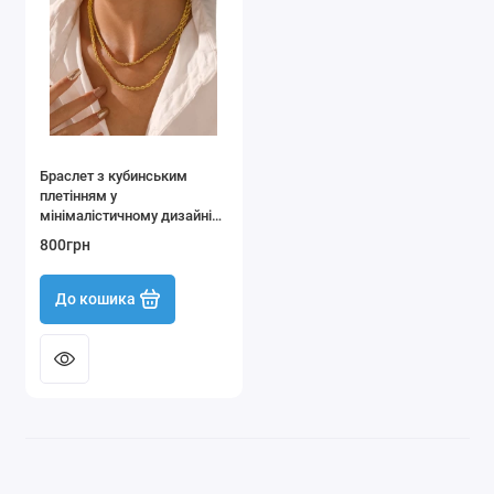
Чоловічий одяг, взуття та аксесуари
Показати все
Браслет з кубинським
плетінням у
мінімалістичному дизайні
14K золота
800грн
До кошика