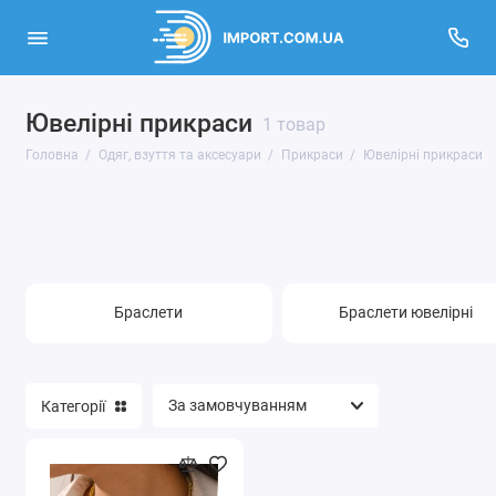
Ювелірні прикраси
Взуття
1 товар
Головна
Одяг, взуття та аксесуари
Прикраси
Ювелірні прикраси
Все для пляжу
Карнавальні костюми
Одяг
Браслети
Браслети ювелірні
Одяг та взуття для спорту
Одяг, взуття та аксесуари для дітей
Категорії
Прикраси
Сумки та аксесуари