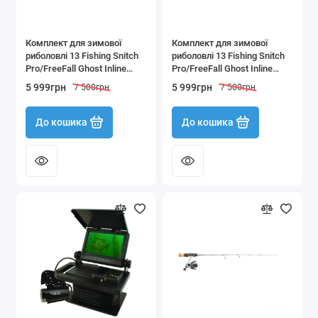
Комплект для зимової
Комплект для зимової
риболовлі 13 Fishing Snitch
риболовлі 13 Fishing Snitch
Pro/FreeFall Ghost Inline
Pro/FreeFall Ghost Inline
SNPFF-29-LH під ліву руку 73
SNPFF-29-RH під праву руку
5 999грн
5 999грн
7 500грн
7 500грн
см (вудлище та котушка)
73 см (вудилище та
котушка)
До кошика
До кошика