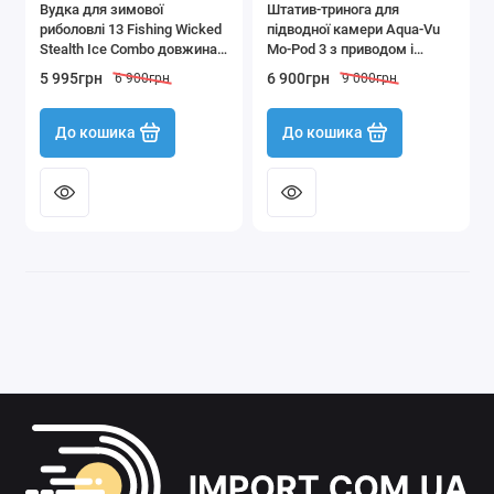
Вудка для зимової
Штатив-тринога для
риболовлі 13 Fishing Wicked
підводної камери Aqua-Vu
Stealth Ice Combo довжина
Mo-Pod 3 з приводом і
71 см
пультом управління
5 995грн
6 900грн
6 900грн
9 000грн
До кошика
До кошика