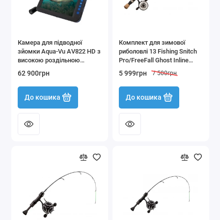
Камера для підводної
Комплект для зимової
зйомки Aqua-Vu AV822 HD з
риболовлі 13 Fishing Snitch
високою роздільною
Pro/FreeFall Ghost Inline
здатністю
SND2-25QT-LH під ліву руку
62 900грн
5 999грн
7 500грн
63 см (вудилище та
котушка)
До кошика
До кошика