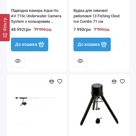
Підводна камера Aqua-Vu
Вудка для зимової
AV 715c Underwater Camera
риболовлі 13 Fishing Clout
Фільтр
System з кольоровим
Ice Combo 71 см
монітором 18 см, кабелем
48 992грн
7 990грн
59 000грн
9 000грн
15 м і штативом MOPOD-3
До кошика
До кошика