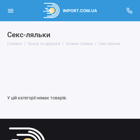
Секс-ляльки
Інструменти для манікюру
Головна
Краса та здоров'я
Інтимні товари
Секс-ляльки
Інтимні товари
Аксесуари для волосся
Аксесуари для макіяжу
Аптека
У цій категорії немає товарів.
Косметика та парфумерія
Накладне волосся
Оптика