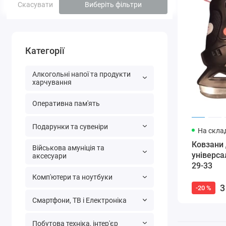
Скасувати
Виберіть фільтри
Категорії
Алкогольні напої та продукти
харчування
Оперативна пам'ять
Подарунки та сувеніри
На склад
Ковзани 
Військова амуніція та
універса
аксесуари
29-33
Комп'ютери та ноутбуки
3
-20 %
Смартфони, ТВ і Електроніка
Побутова техніка, інтер'єр