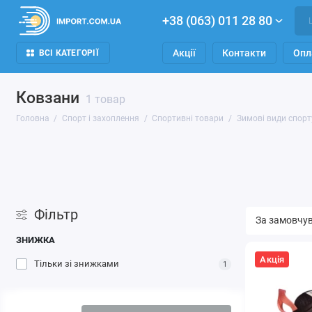
+38 (063) 011 28 80
Акції
Контакти
Опл
ВСІ КАТЕГОРІЇ
Ковзани
1 товар
Головна
Спорт і захоплення
Спортивні товари
Зимові види спорт
Фільтр
ЗНИЖКА
Акція
Тільки зі знижками
1