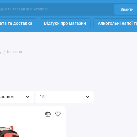
Знайти
ата та доставка
Відгуки про магазин
Алкогольні напої 
у
Ковзани