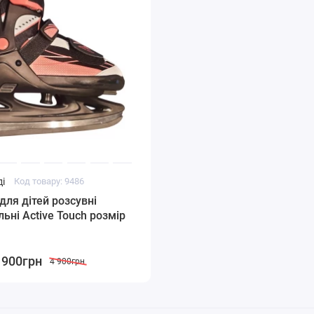
і
Код товару: 9486
для дітей розсувні
льні Active Touch розмір
 900грн
4 900грн