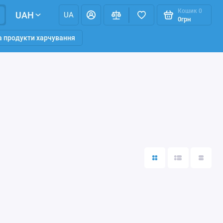
Кошик
0
UAH
UA
0грн
та продукти харчування