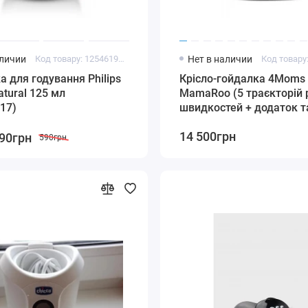
аличии
Код товару: 1254619155
Нет в наличии
 для годування Philips
Крісло-гойдалка 4Moms
tural 125 мл
MamaRoo (5 траєкторій р
17)
швидкостей + додаток т
з іграшками)
14 500грн
90грн
590грн