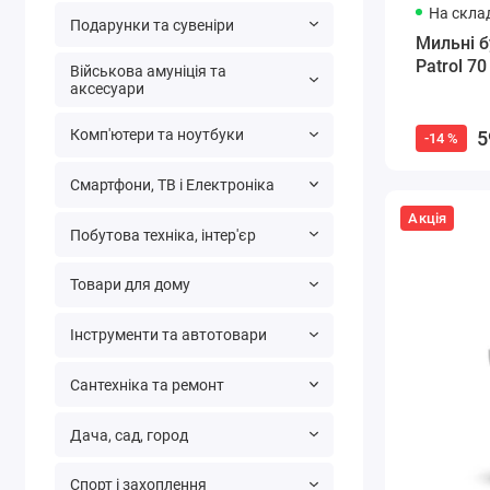
На склад
Подарунки та сувеніри
Мильні б
Patrol 70
Військова амуніція та
аксесуари
Комп'ютери та ноутбуки
5
-14 %
Смартфони, ТВ і Електроніка
Акція
Побутова техніка, інтер'єр
Товари для дому
Інструменти та автотовари
Сантехніка та ремонт
Дача, сад, город
Спорт і захоплення