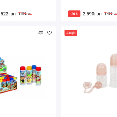
 522грн
2 590грн
-26 %
3 802грн
3 490гр
Акція