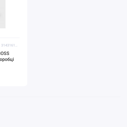
Код товару: 3143161123755
BOSS
коробці