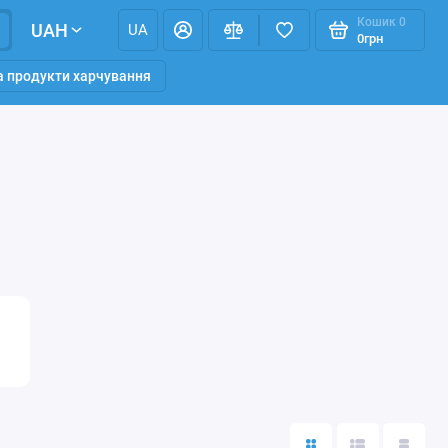
Кошик
0
UAH
UA
0грн
та продукти харчування