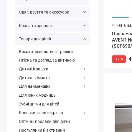
Одяг, взуття та аксесуари
Нет в н
Краса та здоров'я
Пляшечка
Товари для дітей
AVENT Na
(SCF690/
Високотехнологічні іграшки
4
-17 %
Гігієна та догляд за дитиною
Дитячі іграшки
Дитяча кімната
Для найменших
Для юних модниць
Зубні щітки для дітей
Коляски та автокрісла
Оптичні прилади для дітей
Прогулянки й активний