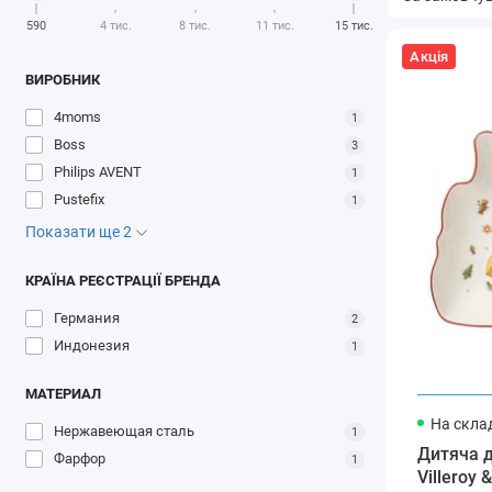
590
4 тис.
8 тис.
11 тис.
15 тис.
Акція
ВИРОБНИК
4moms
1
Boss
3
Philips AVENT
1
Pustefix
1
Показати ще 2
КРАЇНА РЕЄСТРАЦІЇ БРЕНДА
Германия
2
Индонезия
1
МАТЕРИАЛ
На склад
Нержавеющая сталь
1
Дитяча д
Фарфор
1
Villeroy 