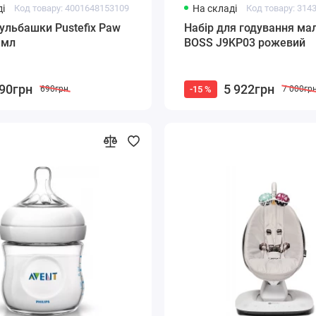
і
Код товару: 4001648153109
На складі
Код товару: 314
ульбашки Pustefix Paw
Набір для годування ма
 мл
BOSS J9KP03 рожевий
90грн
5 922грн
-15 %
690грн
7 000гр