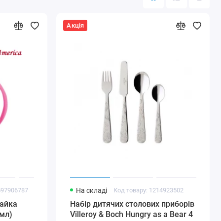
Акція
597906787
На складі
Код товару: 1214923502
айка
Набір дитячих столових приборів
 мл)
Villeroy & Boch Hungry as a Bear 4