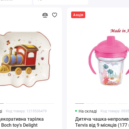
Акція
і
Код товару: 1215536479
На складі
Код товару: 093
екоративна тарілка
Дитяча чашка-непролив
& Boch toy's Delight
Tervis від 9 місяців (177