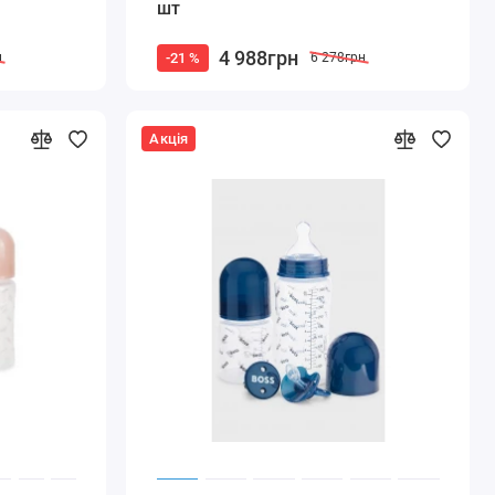
шт
4 988грн
-21 %
н
6 278грн
Акція