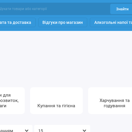
Знайти
ата та доставка
Відгуки про магазин
Алкогольні напої 
и для
розвиток,
Харчування та
аги
Купання та гігієна
годування