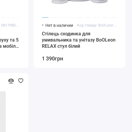
Код товару: 0817980017634
Нет в наличии
Код товару: BoОLeon RELAX
Стілець сходинка для
уху та 5
умивальника та унітазу BoОLeon
а мобіль
RELAX стул білий
1 390грн