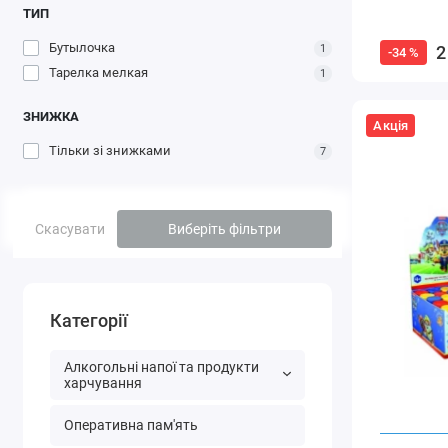
ТИП
Бутылочка
2
1
-34 %
Тарелка мелкая
1
ЗНИЖКА
Акція
Тільки зі знижками
7
Скасувати
Виберіть фільтри
Категорії
Алкогольні напої та продукти
харчування
Оперативна пам'ять