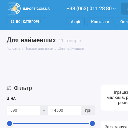
+38 (063) 011 28 80
Акції
Контакти
Опл
ВСІ КАТЕГОРІЇ
Для найменших
11 товарів
Головна
Товари для дітей
Для найменших
Фільтр
Іграшк
малюків, 
ЦІНА
розв
-
грн