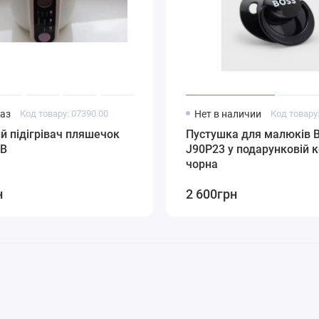
аз
Код товару: 07390.00
Нет в наличии
 підігрівач пляшечок
Пустушка для малюків 
/В
J90P23 у подарунковій 
чорна
н
2 600грн