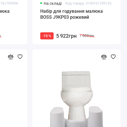
3161709096
На складі
Код товару: 3143161709126
люка
Набір для годування малюка
BOSS J9KP03 рожевий
5 922грн
-15 %
н
7 000грн