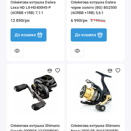
Спінінгова котушка Daiwa
Спінінгова котушка Daiwa
Lexa HD LX-HD400HS-P
чорне золото (BG) BG2500
(6CRBB +1RB) 7,1:1
(6CRBB +1RB) 5,6:1
12 890грн
6 990грн
8 190грн
До кошика
До кошика
Спінінгова котушка Shimano
Спінінгова котушка Shimano
Curado 200PGK (CU200PGK)
Nasci 2500 FB (NAS2500FB)