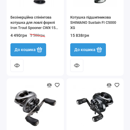
Безінерційна спінінгова
Котушка підшипникова
котушка для ловлі форелі
SHIMANO Sustain FI C5000
Iron Trout Spooner CWX-1500
XG
хід 5.2:1
4 490грн
15 838грн
5 500грн
До кошика
До кошика