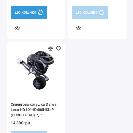
вбудованим лічильником
ліски
До кошика
До кошика
Спінінгова котушка Daiwa
Lexa HD LX-HD400HSL-P
(6CRBB +1RB) 7,1:1
14 890грн