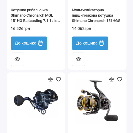
Котушка рибальська
Мультиплікаторна
Shimano Chronarch MGL
підшипникова котушка
151HG Baitcasting 7.1:1 ліва
Shimano Chronarch 151HGG
CHMGL151HG
16 526грн
14 062грн
До кошика
До кошика