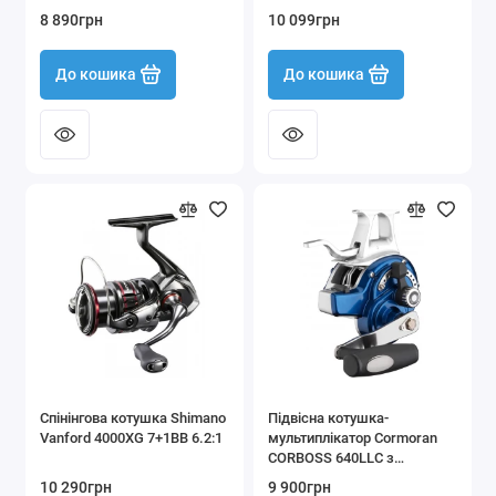
8 890грн
10 099грн
До кошика
До кошика
Спінінгова котушка Shimano
Підвісна котушка-
Vanford 4000XG 7+1BB 6.2:1
мультиплікатор Cormoran
CORBOSS 640LLC з
важелем опору та
10 290грн
9 900грн