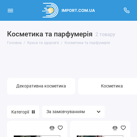
Косметика та парфумерія
Інструменти для манікюру
2 товару
Головна
Краса та здоров'я
Косметика та парфумерія
Інтимні товари
Аксесуари для волосся
Аксесуари для макіяжу
Декоративна косметика
Косметика
Аптека
Косметика та парфумерія
Категорії
Накладне волосся
Оптика