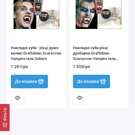
Презервативи та змащення
Показати все
Накладні зуби - різці дуже
Накладні зуби різці
великі Graftobian Scarecrow
дробарки Graftobian
Vampire Ікла Sabers
Scarecrow Vampire Ікла
Shredders
1 281грн
1 533грн
До кошика
До кошика
Фільтр