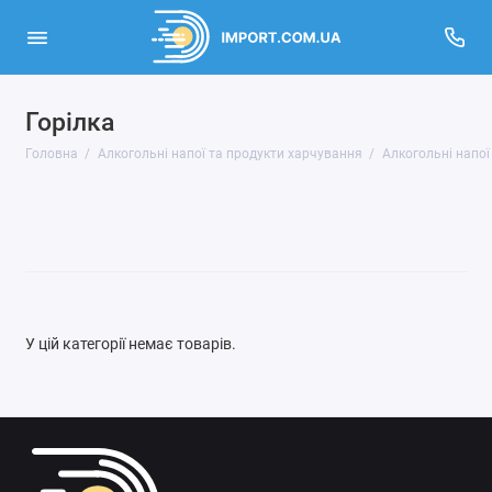
Горілка
Аксесуари для куріння
Головна
Алкогольні напої та продукти харчування
Алкогольні напої
Алкогольні напої
Продукти харчування
Показати все
У цій категорії немає товарів.