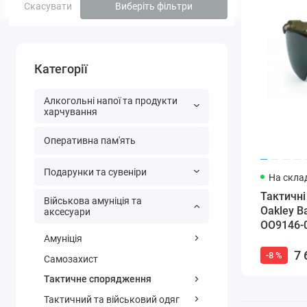
Скасувати
Виберіть фільтри
Категорії
Алкогольні напої та продукти
харчування
Оперативна пам'ять
Подарунки та сувеніри
На склад
Тактичні
Військова амуніція та
Oakley Ba
аксесуари
OO9146-0
Амуніція
7 
-8 %
Самозахист
Тактичне спорядження
Тактичний та військовий одяг