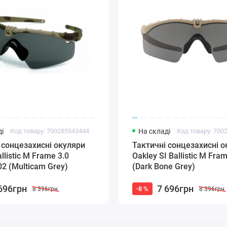
і
Код товару: 700285543444
На складі
Код товару: 700
 сонцезахисні окуляри
Тактичні сонцезахисні 
llistic M Frame 3.0
Oakley SI Ballistic M Fram
2 (Multicam Grey)
(Dark Bone Grey)
696грн
7 696грн
-8 %
8 396грн
8 396грн