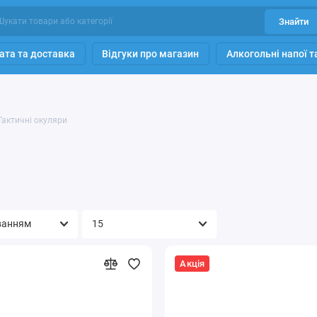
Знайти
ата та доставка
Відгуки про магазин
Алкогольні напої 
Тактичні окуляри
Акція