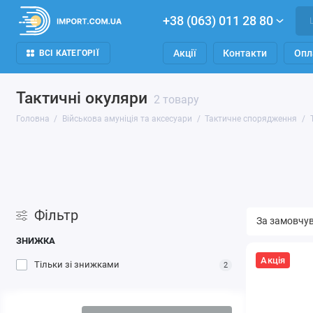
+38 (063) 011 28 80
Акції
Контакти
Опл
ВСІ КАТЕГОРІЇ
Тактичні окуляри
2 товару
Головна
Військова амуніція та аксесуари
Тактичне спорядження
Фільтр
ЗНИЖКА
Акція
Тільки зі знижками
2