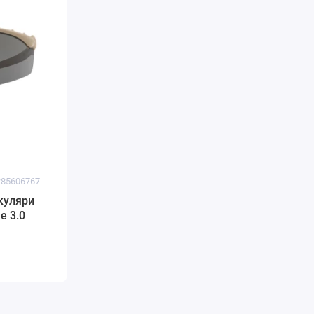
285606767
окуляри
e 3.0