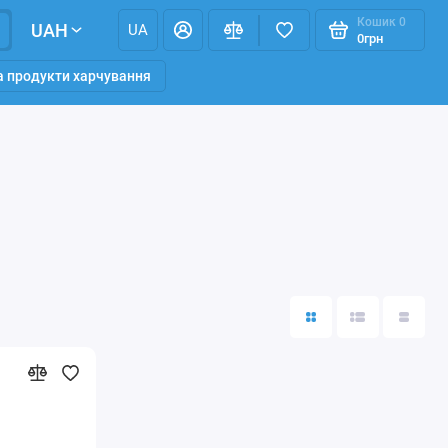
Кошик
0
UAH
UA
0грн
та продукти харчування