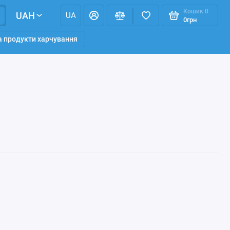
Кошик
0
UAH
UA
0грн
та продукти харчування