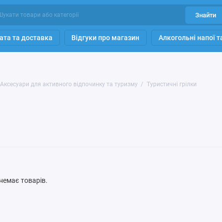
Знайти
ата та доставка
Відгуки про магазин
Алкогольні напої 
Аксесуари для активного відпочинку та туризму
Туристичні грілки
ї немає товарів.