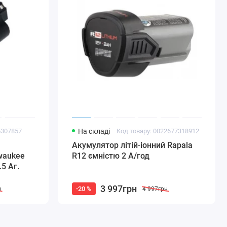
5307857
На складі
Код товару: 0022677318912
Акумулятор літій-іонний Rapala
waukee
R12 ємністю 2 А/год
5 Аг.
3 997грн
-20 %
н
4 997грн