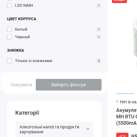
LSD NiMH
1
ЦВЕТ КОРПУСА
Белый
1
Черный
1
ЗНИЖКА
Тільки зі знижками
3
Скасувати
Виберіть фільтри
Нет в н
Акумулят
Категорії
MH RTU C
(5500mA
Алкогольні напої та продукти
харчування
9
-4 %