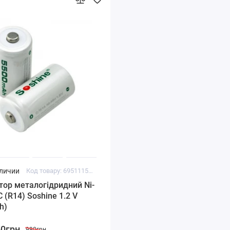
аличии
Код товару: 69511151511621
ор металогідридний Ni-
 (R14) Soshine 1.2 V
h)
50грн
990грн