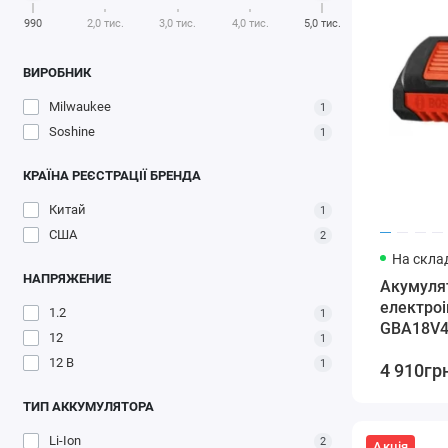
990
2,0 тис.
3,0 тис.
4,0 тис.
5,0 тис.
ВИРОБНИК
Milwaukee
1
Soshine
1
КРАЇНА РЕЄСТРАЦІЇ БРЕНДА
Китай
1
США
2
На склад
НАПРЯЖЕНИЕ
Акумуля
електро
1.2
1
GBA18V4
12
1
12 В
1
4 910гр
ТИП АККУМУЛЯТОРА
Li-Ion
2
Акція