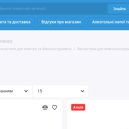
Знайти
ата та доставка
Відгуки про магазин
Алкогольні напої 
товару
апчастини для електро та бензоінструменту
Запчастини для електроінстру
Акція