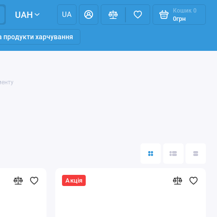
Кошик
0
UAH
UA
0грн
та продукти харчування
менту
Акція