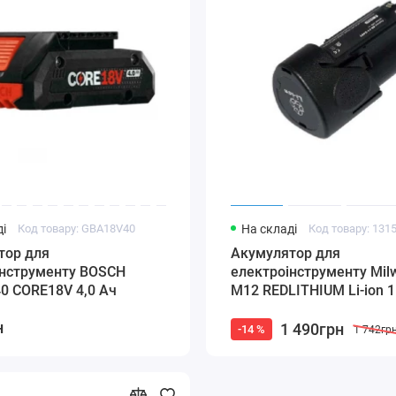
і
Код товару: GBA18V40
На складі
Код товару: 131
тор для
Акумулятор для
інструменту BOSCH
електроінструменту Mil
0 CORE18V 4,0 Ач
M12 REDLITHIUM Li-ion 1.
н
1 490грн
-14 %
1 742гр