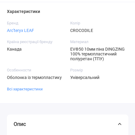
Характеристики
Бренд
Колір
Arc'teryx LEAF
CROCODILE
Країна реєстрації бренду
Материал
Канада
EV®50 10мм піна DINGZING
100% термопластичний
поліуретан (ТПУ)
Особенности
Розмір
Оболонка із термопластику
Універсальний
Всі характеристики
Опис