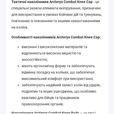
Тактичні наколінники Arcteryx Combat Knee Cap
- це
спеціальні захисні елементи екіпірування, призначені
для використання в умовах бойових дій та тренувань,
пов'язаних із повзанням та іншими навантаженнями
на коліна.
Особливості наколінників Arcteryx Combat Knee Cap:
виконані з високоякісних матеріалів та
відрізняються високою міцністю та
зносостійкістю;
мають ергономічну форму та забезпечують
відмінну посадку на колінах, що забезпечує
максимальний комфорт при використанні;
забезпечують надійний захист колін від ударів,
подряпин та інших ушкоджень, що особливо
важливо для бійців та працівників
правоохоронних органів.
Наколінники Arcteryx Combat Knee Pads
– це легкі