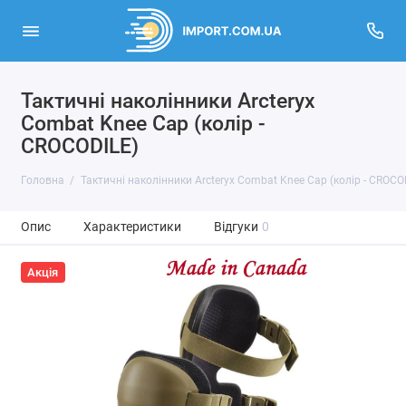
Тактичні наколінники Arcteryx
Combat Knee Cap (колір -
CROCODILE)
Головна
Тактичні наколінники Arcteryx Combat Knee Cap (колір - CROCO
Опис
Характеристики
Відгуки
0
Акція