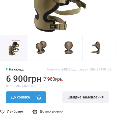
На складі
Артикул: 24873
Код товару: 686487459403
6 900грн
7 900грн
економія 1 000грн
До кошика
Швидке замовлення
У вибране
До порівняння