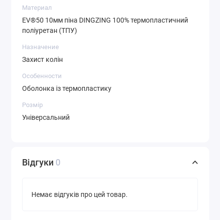
Бренд:
Arcteryx LEAF.
Материал
EV®50 10мм піна DINGZING 100% термопластичний
Країна реєстрації бренду:
Канада.
поліуретан (ТПУ)
Країна виробництва:
Канада.
Назначение
Захист колін
Особенности
Оболонка із термопластику
Розмір
Універсальний
Відгуки
0
Немає відгуків про цей товар.