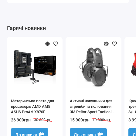
Гарячі новинки
Материнська плата для
Активні навушники для
Кро
процесорів AMD AM5
стрільби та полювання
тре
ASUS ProArt X870E-
3M Peltor Sport Tactical
S/L
Creator WiFi ATX DDR5
500 NRR 26dB
по б
26 900грн
15 900грн
8 9
30 000грн
19 000грн
USB4
м'як
тех
До кошика
До кошика
Д