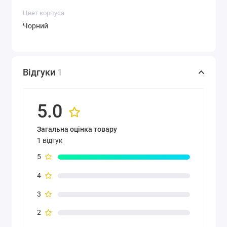
компактний та зручний дизайн, оптимізований
Цвет корпуса
для занять спортом у приміщенні;
Чорний
функції годин - час та дата, будильник з
функцією повтору, секундомір та таймер
зворотного відліку;
Відгуки
1
мови користувача - англійська, німецька,
французька, італійська, голландська,
норвезька, іспанська, португальська,
5.0
шведська, фінська, датська, польська,
російська, турецька, індонезійська, чеська,
Загальна оцінка товару
китайська (спрощена), японська;
1 відгук
автономний режим - можна настроїти та
5
використовувати без інших пристроїв або
підключень (обмежений обсяг пам'яті для
4
зберігання даних);
3
сигнал GPS через підключений смартфон;
центральна функціональна кнопка із
2
нержавіючої сталі;