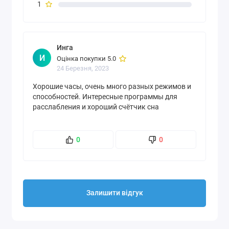
1
циферблати з кольоровими темами, що
настроюються;
швидкозмінні браслети із силікону (по 1
Инга
браслету розміру S та M/L у комплекті).
И
Оцінка покупки 5.0
Специфікації.
24 Березня, 2023
Екран:
Кольоровий сенсорний дисплей (IPS TFT) з
Хорошие часы, очень много разных режимов и
датчиком освітленості (ALS), роздільна здатність
способностей. Интересные программы для
240x204, скляна лінза Dragontail Asahi.
расслабления и хороший счётчик сна
Акумулятор:
літій-полімерний акумулятор ємністю
174 мАг. Час автономної роботи до 80 годин у режимі
0
0
тренування (з вимірюванням пульсу та підключеним
GPS), до 4 днів у режимі годинника з безперервним
вимірюванням пульсу.
Матеріал:
корпус із полімеру, армованого
Залишити відгук
скловолокном, ручка з нержавіючої сталі.
Ремінці:
Силіконовий тунельний ремінець із
пластиковою пряжкою Розмір: S: Коло зап'ястя: 130–