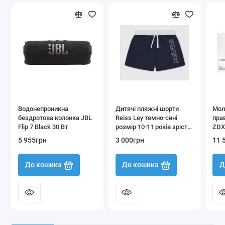
Водонепроникна
Дитячі пляжні шорти
Мол
бездротова колонка JBL
Reiss Ley темно-сині
пра
Flip 7 Black 30 Вт
розмір 10-11 років зріст
ZDX
140-146 см
5 955грн
3 000грн
11 
До кошика
До кошика
Д