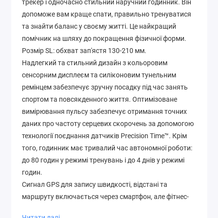
трекер і одночасно стильний наручний годинник. Він
допоможе вам краще спати, правильно тренуватися
та знайти баланс у своєму житті. Це найкращий
помічник на шляху до покращення фізичної форми.
Розмір SL: обхват зап'ястя 130-210 мм.
Надлегкий та стильний дизайн з кольоровим
сенсорним дисплеєм та силіконовим тунельним
ремінцем забезпечує зручну посадку під час занять
спортом та повсякденного життя. Оптимізоване
вимірювання пульсу забезпечує отримання точних
даних про частоту серцевих скорочень за допомогою
технології поєднання датчиків Precision Time™. Крім
того, годинник має тривалий час автономної роботи:
до 80 годин у режимі тренувань і до 4 днів у режимі
годин.
Сигнал GPS для запису швидкості, відстані та
маршруту включається через смартфон, але фітнес-
годинник також можна використовувати для запису
Читати далі