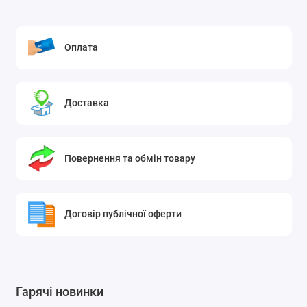
185 мм M/L: Коло зап'ястя: 155–210 мм.
Можливості підключення:
Bluetooth з низьким
енергоспоживанням (BLE), USB-адаптер для
Оплата
заряджання та синхронізації даних
Датчики:
сумісні із датчиками серцевого ритму Polar
BLE.
Доставка
Водонепроникність:
30 м (ІSO 22810, підходить для
плавання).
Вага:
32 г.
Повернення та обмін товару
Розміри (ДхШхВ):
43,4 х43, 4х10, 4 мм.
Бренд:
POLAR.
Країна бренду:
Фінляндія.
Договір публічної оферти
Гарячі новинки