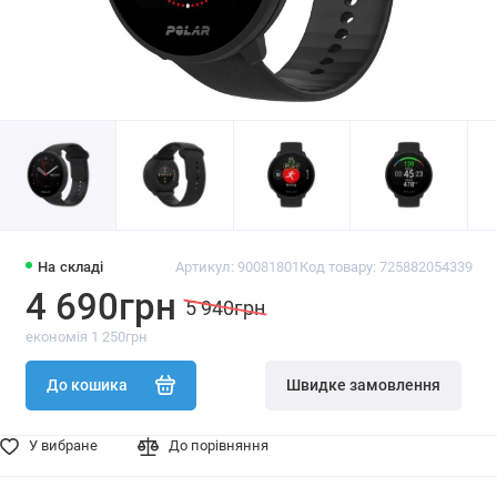
На складі
Артикул: 90081801
Код товару: 725882054339
4 690грн
5 940грн
економія 1 250грн
До кошика
Швидке замовлення
У вибране
До порівняння