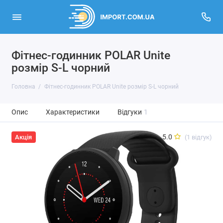
Фітнес-годинник POLAR Unite
розмір S-L чорний
Головна
Фітнес-годинник POLAR Unite розмір S-L чорний
Опис
Характеристики
Відгуки
1
5.0
(1 відгук)
Акція