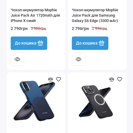
Чохол-акумулятор Mophie
Чохол-акумулятор Mophie
Juice Pack Air 1720mAh для
Juice Pack для Samsung
iPhone X синій
Galaxy S6 Edge (3300 мАг)
2 790грн
2 796грн
3 900грн
2 996грн
До кошика
До кошика