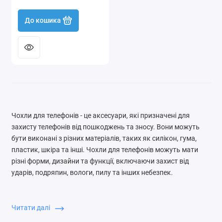
До кошика
Чохли для телефонів - це аксесуари, які призначені для
захисту телефонів від пошкоджень та зносу. Вони можуть
бути виконані з різних матеріалів, таких як силікон, гума,
пластик, шкіра та інші. Чохли для телефонів можуть мати
різні форми, дизайни та функції, включаючи захист від
ударів, подряпин, вологи, пилу та інших небезпек.
Деякі чохли можуть мати додаткові функції, такі як
підставки для стільних годинників, кишені для кредитних
Читати далі
карток, вбудовані батареї для зарядки телефону та інші.