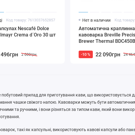
і
Код товару: 7613037652857
Нет в наличии
апсулах Nescafé Dolce
Автоматична краплинна
llmayr Crema d´Oro 30 шт
кавоварка Breville Preci
Brewer Thermal BDC450
 496грн
22 090грн
-10 %
2 000грн
24 46
е побутовий прилад для приготування кави, що використовується д
имання чашки свіжого напою. Кавоварки можуть бути автоматични
чними та ручними, і вони різняться за типом кави, який вони вико
готування.
воварок, такі як капсульні, використовують кавові капсули або пак