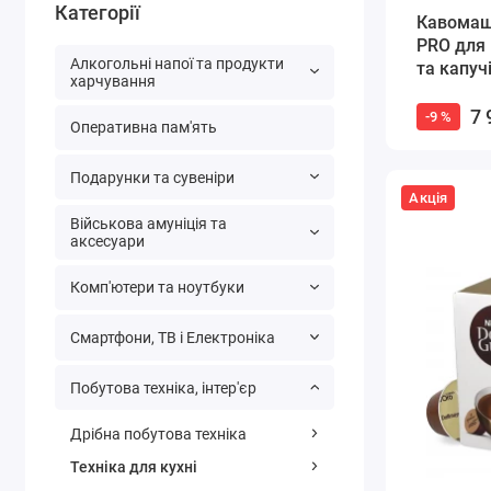
Категорії
Кавомаш
PRO для 
Алкогольні напої та продукти
та капуч
харчування
7 
-9 %
Оперативна пам'ять
Подарунки та сувеніри
Акція
Військова амуніція та
аксесуари
Комп'ютери та ноутбуки
Смартфони, ТВ і Електроніка
Побутова техніка, інтер'єр
Дрібна побутова техніка
Техніка для кухні