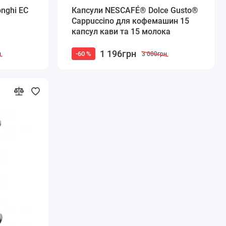
nghi EC
Капсули NESCAFÉ® Dolce Gusto®
Cappuccino для кофемашин 15
капсул кави та 15 молока
1 196грн
-60 %
н
3 000грн