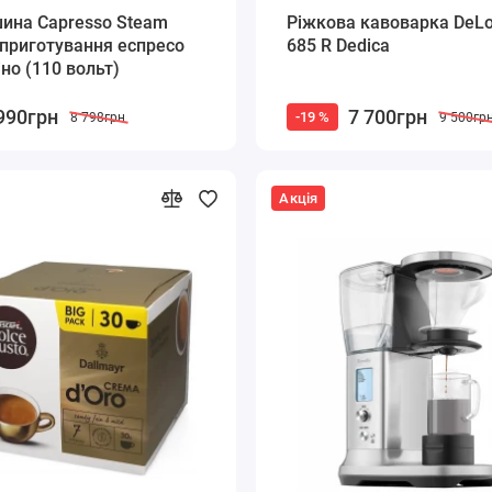
ина Capresso Steam
Ріжкова кавоварка DeLo
приготування еспресо
685 R Dedica
іно (110 вольт)
990грн
7 700грн
-19 %
8 798грн
9 500гр
Акція