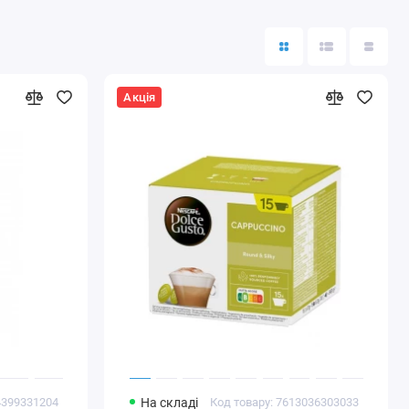
Акція
4399331204
На складі
Код товару: 7613036303033