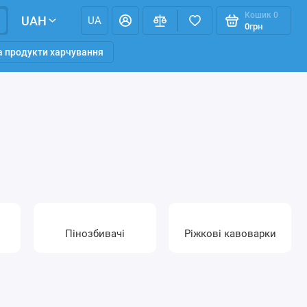
Кошик
0
UAH
UA
0грн
та продукти харчування
Пінозбивачі
Ріжкові кавоварки