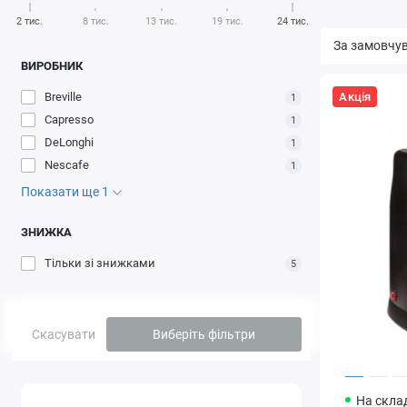
2 тис.
8 тис.
13 тис.
19 тис.
24 тис.
ВИРОБНИК
Акція
Breville
1
Capresso
1
DeLonghi
1
Nescafe
1
Показати ще 1
ЗНИЖКА
Тільки зі знижками
5
Скасувати
Виберіть фільтри
На склад