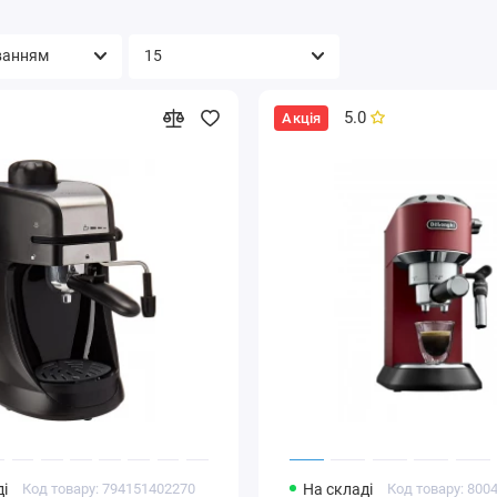
5.0
Акція
і
Код товару: 794151402270
На складі
Код товару: 800