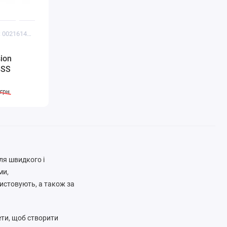
Код товару: 0021614250261
sion
BSS
4грн
ля швидкого і
ми,
ристовують, а також за
ети, щоб створити