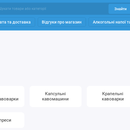
Знайти
ата та доставка
Відгуки про магазин
Алкогольні напої 
Капсульні
Крапельні
кавоварки
кавомашини
кавоварки
преси