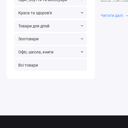
ідеальний нап
кавоварки вик
Краса та здоров'я
температуру, 
Читати далі
Товари для дітей
У деяких кавов
в певний час,
Зоотовари
стильний диза
Офіс, школа, книги
При виборі ка
який вона вико
Всі товари
обслуговуванн