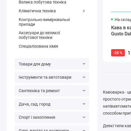
Велика побутова техніка
Кліматична техніка
Контрольно-вимірювальні
На склад
прилади
Кава в к
Аксесуари до великої
Gusto Da
побутової техніки
Спеціалізована хімія
1
-25 %
Товари для дому
Інструменти та автотовари
Сантехніка та ремонт
Кавоварка - ц
простого отр
Дача, сад, город
напівавтомати
способом при
Спорт і захоплення
Деякі типи ка
Одяг, взуття та аксесуари